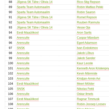
88
Jõgeva SK Tähe / Olivia 14
Rico-Stig Repson
89
Sparta Team Automaailm
Robin Mattias Pekki
90
Sparta Team Automaailm
Robin Saaron
91
Jõgeva SK Tähe / Olivia 14
Romet Repson
92
Sparta Team Automaailm
Ruuben Rannula
93
Jõgeva SK Tähe / Olivia 14
Vesse Oja
94
Eesti Maaülikool
Aron Sarits
95
Arenculle
Caspar Mäedam
96
Arenculle
Egert Adamson
97
SNSK
Ivan Evdokimov
98
Arenculle
Jakob Lõbus
99
Arenculle
Jakob Sander
100
Arenculle
Kaur Leoste
101
Arenculle
Kenneth Aron Kristenpr
102
Arenculle
Kevin Männiste
103
Arenculle
Kristjan-Armin Avi
104
Eesti Maaülikool
Meeri Mölder
105
SNSK
Nikolas Fekti
106
Arenculle
Oskar Ilmets
107
Eesti Maaülikool
Ragnar Timmusk
108
Arenculle
Robin-Joosep Lossev