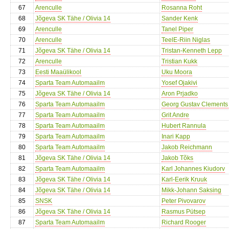
67
Arenculle
Rosanna Roht
68
Jõgeva SK Tähe / Olivia 14
Sander Kenk
69
Arenculle
Tanel Piper
70
Arenculle
TeelE-Riin Niglas
71
Jõgeva SK Tähe / Olivia 14
Tristan-Kenneth Lepp
72
Arenculle
Tristian Kukk
73
Eesti Maaülikool
Uku Moora
74
Sparta Team Automaailm
Yosef Ojakivi
75
Jõgeva SK Tähe / Olivia 14
Aron Prjadko
76
Sparta Team Automaailm
Georg Gustav Clements 
77
Sparta Team Automaailm
Grit Andre
78
Sparta Team Automaailm
Hubert Rannula
79
Sparta Team Automaailm
Inari Kapp
80
Sparta Team Automaailm
Jakob Reichmann
81
Jõgeva SK Tähe / Olivia 14
Jakob Tõks
82
Sparta Team Automaailm
Karl Johannes Kiudorv
83
Jõgeva SK Tähe / Olivia 14
Karl-Eerik Kruuk
84
Jõgeva SK Tähe / Olivia 14
Mikk-Johann Saksing
85
SNSK
Peter Pivovarov
86
Jõgeva SK Tähe / Olivia 14
Rasmus Pütsep
87
Sparta Team Automaailm
Richard Rooger