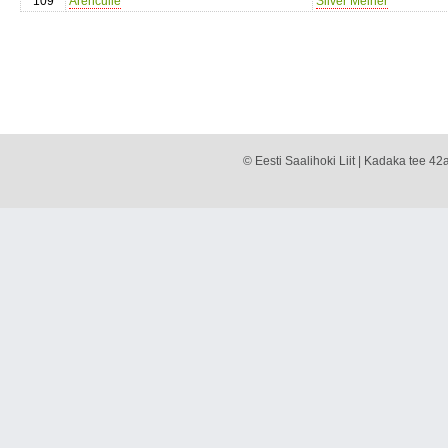
109
Arenculle
Silver Meiner
© Eesti Saalihoki Liit | Kadaka tee 42a