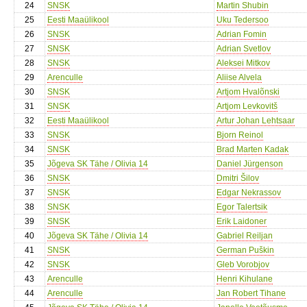
24
SNSK
Martin Shubin
25
Eesti Maaülikool
Uku Tedersoo
26
SNSK
Adrian Fomin
27
SNSK
Adrian Svetlov
28
SNSK
Aleksei Mitkov
29
Arenculle
Aliise Alvela
30
SNSK
Artjom Hvalõnski
31
SNSK
Artjom Levkovitš
32
Eesti Maaülikool
Artur Johan Lehtsaar
33
SNSK
Bjorn Reinol
34
SNSK
Brad Marten Kadak
35
Jõgeva SK Tähe / Olivia 14
Daniel Jürgenson
36
SNSK
Dmitri Šilov
37
SNSK
Edgar Nekrassov
38
SNSK
Egor Talertsik
39
SNSK
Erik Laidoner
40
Jõgeva SK Tähe / Olivia 14
Gabriel Reiljan
41
SNSK
German Puškin
42
SNSK
Gleb Vorobjov
43
Arenculle
Henri Kihulane
44
Arenculle
Jan Robert Tihane