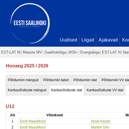
Uudised
Liigad
Ajakavad
Ko
EST-LAT M
Meeste MV
Saalihokiliiga
M35+
Energialiiga
EST-LAT N
Nai
Hooaeg 2025 / 2026
Põhiturniiri mängud
Põhiturniiri tabel
Põhiturniiri stat
Põhiturniiri VV sta
Karikavõistluste mängud
Karikavõistluste stat
Karikavõistluste VV stat
U12
Jrk
Võistkond
M
1
Eesti Maaülikool
Aksel Kasari
2
Eesti Maaülikool
Marten Orin