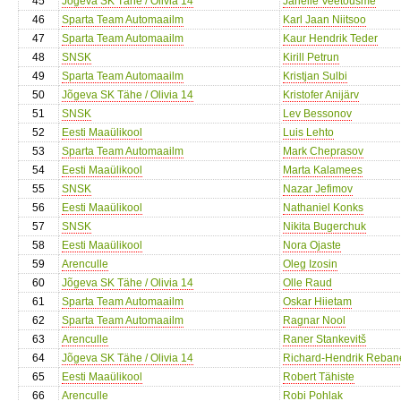
45
Jõgeva SK Tähe / Olivia 14
Janelle Veetõusme
46
Sparta Team Automaailm
Karl Jaan Niitsoo
47
Sparta Team Automaailm
Kaur Hendrik Teder
48
SNSK
Kirill Petrun
49
Sparta Team Automaailm
Kristjan Sulbi
50
Jõgeva SK Tähe / Olivia 14
Kristofer Anijärv
51
SNSK
Lev Bessonov
52
Eesti Maaülikool
Luis Lehto
53
Sparta Team Automaailm
Mark Cheprasov
54
Eesti Maaülikool
Marta Kalamees
55
SNSK
Nazar Jefimov
56
Eesti Maaülikool
Nathaniel Konks
57
SNSK
Nikita Bugerchuk
58
Eesti Maaülikool
Nora Ojaste
59
Arenculle
Oleg Izosin
60
Jõgeva SK Tähe / Olivia 14
Olle Raud
61
Sparta Team Automaailm
Oskar Hiietam
62
Sparta Team Automaailm
Ragnar Nool
63
Arenculle
Raner Stankevitš
64
Jõgeva SK Tähe / Olivia 14
Richard-Hendrik Reban
65
Eesti Maaülikool
Robert Tähiste
66
Arenculle
Robi Pohlak