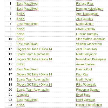
3
Eesti Maaülikool
Richard Raal
4
Eesti Maaülikool
Herman Kotselainen
5
SNSK
Aron Nagapetjan
6
SNSK
Alex Garajev
7
Eesti Maaülikool
Marta Mölder
8
SNSK
Saveli Jefimov
9
SNSK
Lucilian Koroljov
10
SNSK
Sten Marten Uhabakin
11
Eesti Maaülikool
William Wiederhold
12
Jõgeva SK Tähe / Olivia 14
Axel Bruno Kark
13
Sparta Team Automaailm
Mark Semjonov
14
Jõgeva SK Tähe / Olivia 14
Roald-Hain Kaarepere
15
SNSK
Arseni Heitkov
16
Eesti Maaülikool
Hanna Pool
17
Jõgeva SK Tähe / Olivia 14
Kaur Oja
18
Sparta Team Automaailm
Martin Volgin
19
Jõgeva SK Tähe / Olivia 14
Riko Põdersalu
20
Sparta Team Automaailm
Ringomar Saggor
21
Arenculle
Evert Tuus
22
Eesti Maaülikool
Heiki Vaiksaar
23
SNSK
Ruslan Petrotšenko