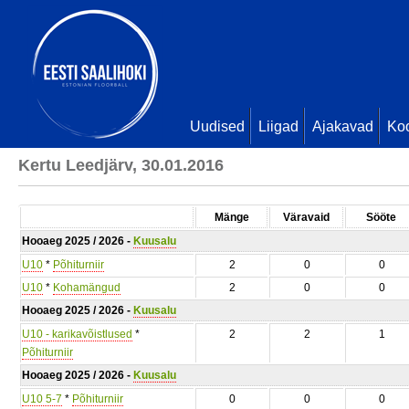
Uudised
Liigad
Ajakavad
Ko
Kertu Leedjärv, 30.01.2016
Mänge
Väravaid
Sööte
Hooaeg 2025 / 2026 -
Kuusalu
U10
*
Põhiturniir
2
0
0
U10
*
Kohamängud
2
0
0
Hooaeg 2025 / 2026 -
Kuusalu
U10 - karikavõistlused
*
2
2
1
Põhiturniir
Hooaeg 2025 / 2026 -
Kuusalu
U10 5-7
*
Põhiturniir
0
0
0