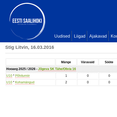
Uudised
Liigad
Ajakavad
Ko
Stig Litvin, 16.03.2016
Mänge
Väravaid
Sööte
Hooaeg 2025 / 2026 -
Jõgeva SK Tähe/Olivia 16
U10
*
Põhiturniir
1
0
0
U10
*
Kohamängud
2
0
0