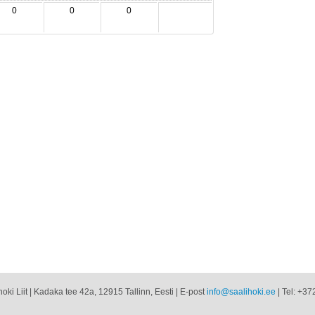
0
0
0
oki Liit | Kadaka tee 42a, 12915 Tallinn, Eesti | E-post
info@saalihoki.ee
| Tel: +37