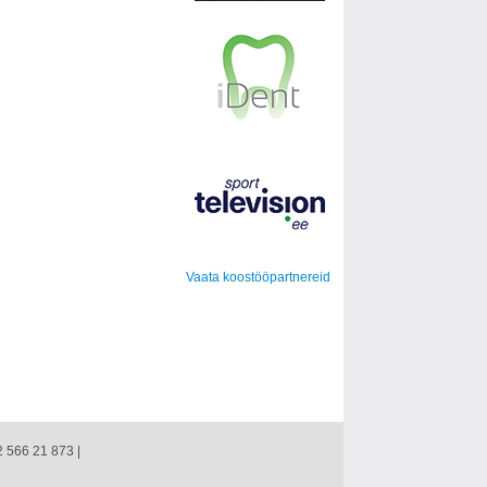
Vaata koostööpartnereid
2 566 21 873 |