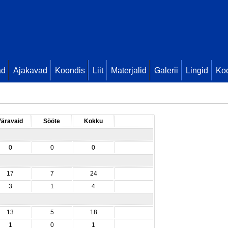
ad
Ajakavad
Koondis
Liit
Materjalid
Galerii
Lingid
Koo
Väravaid
Sööte
Kokku
0
0
0
17
7
24
3
1
4
13
5
18
1
0
1