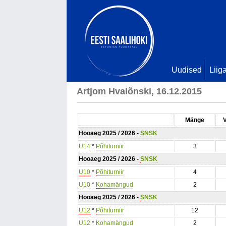
Uudised
Liig
Artjom Hvalõnski, 16.12.2015
Mänge
Hooaeg 2025 / 2026 -
SNSK
U14
*
Põhiturniir
3
Hooaeg 2025 / 2026 -
SNSK
U10
*
Põhiturniir
4
U10
*
Kohamängud
2
Hooaeg 2025 / 2026 -
SNSK
U12
*
Põhiturniir
12
U12
*
Kohamängud
2