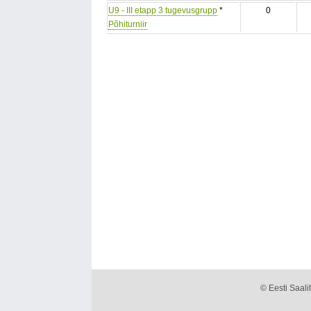
U9 - III etapp 3 tugevusgrupp
*
0
Põhiturniir
© Eesti Saalih