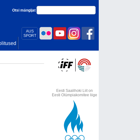
Otsi mängijat
AUS
SPORT
litused
Eesti Saalihoki Liit on
Eesti Olümpiakomitee liige