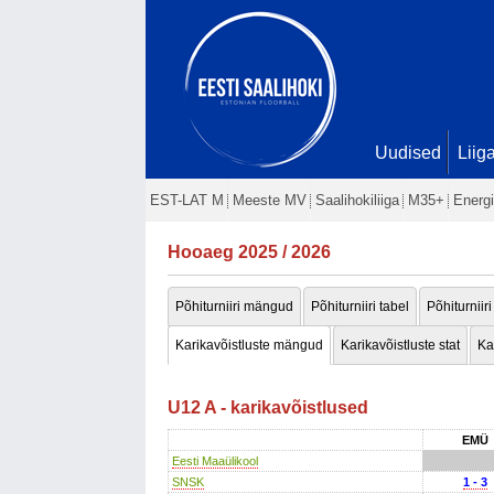
Uudised
Liig
EST-LAT M
Meeste MV
Saalihokiliiga
M35+
Energi
Hooaeg 2025 / 2026
Põhiturniiri mängud
Põhiturniiri tabel
Põhiturniiri
Karikavõistluste mängud
Karikavõistluste stat
Ka
U12 A - karikavõistlused
EMÜ
Eesti Maaülikool
SNSK
1 - 3