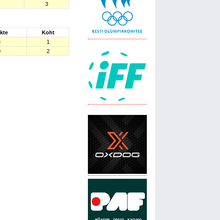
3
kte
Koht
3
1
0
2