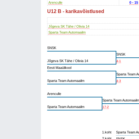
Arenculle
0 - 15
U12 B - karikavõistlused
Jõgeva SK Tähe / Olivia 14
Sparta Team Automaailm
SNSK
SNSK
Jõgeva SK Tähe / Olivia 14
4-1
Eesti Maaülikool
Sparta Team A
Sparta Team Automaailm
4-3
Arenculle
Sparta Team Automaail
Sparta Team Automaailm
17-2
1.koht
Sparta Team A
2.koht
SNSK