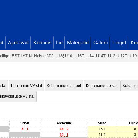
ad
Ajakavad
Koondis
Liit
Materjalid
Galerii
Lingid
Koo
aliiga
EST-LAT N
Naiste MV
U18
U16
U16T
U14
U14T
U12
U12T
U10
 stat
Põhiturniiri VV stat
Kohamängude tabel
Kohamängude stat
Kohamän
rikavõistluste VV stat
SNSK
Arenculle
Suhe
Punk
3 - 1
15 - 0
18-1
6
10 - 1
11-4
3