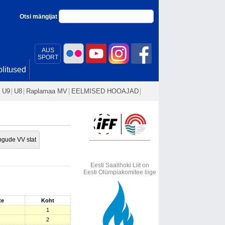
Otsi mängijat
AUS
SPORT
litused
U9
U8
Raplamaa MV
EELMISED HOOAJAD
gude VV stat
Eesti Saalihoki Liit on
Eesti Olümpiakomitee liige
te
Koht
1
2