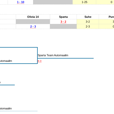
1 - 10
1-25
0
Olivia 14
Sparta
Suhe
Pun
3 - 2
3-2
2 - 3
2-3
Sparta Team Automaailm
utomaailm
8-3
m
utomaailm