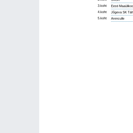
3.koht
Eesti Maaülikoo
4.koht
Jõgeva SK Tähe
5.koht
Arenculle