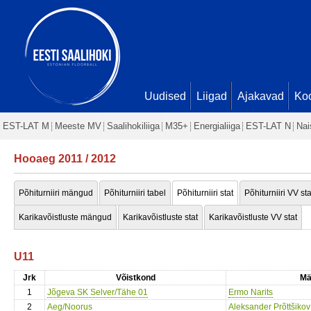
Uudised
Liigad
Ajakavad
Ko
EST-LAT M
Meeste MV
Saalihokiliiga
M35+
Energialiiga
EST-LAT N
Nai
Hooaeg 2011 / 2012
Põhiturniiri mängud
Põhiturniiri tabel
Põhiturniiri stat
Põhiturniiri VV sta
Karikavõistluste mängud
Karikavõistluste stat
Karikavõistluste VV stat
U11
Jrk
Võistkond
Mä
1
Jõgeva SK Selver/Tähe 01
Ermo Narits
2
Aeg/Noorus
Aleksander Prõttšikov