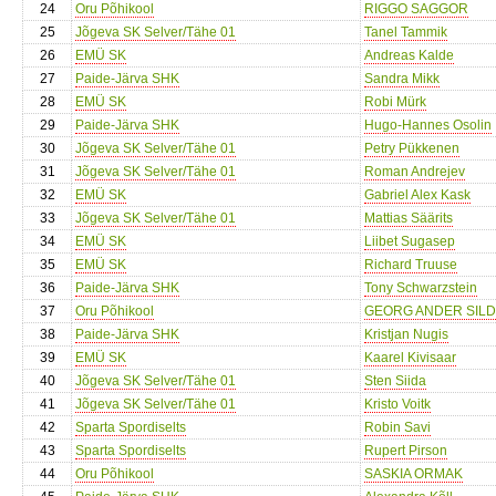
24
Oru Põhikool
RIGGO SAGGOR
25
Jõgeva SK Selver/Tähe 01
Tanel Tammik
26
EMÜ SK
Andreas Kalde
27
Paide-Järva SHK
Sandra Mikk
28
EMÜ SK
Robi Mürk
29
Paide-Järva SHK
Hugo-Hannes Osolin
30
Jõgeva SK Selver/Tähe 01
Petry Pükkenen
31
Jõgeva SK Selver/Tähe 01
Roman Andrejev
32
EMÜ SK
Gabriel Alex Kask
33
Jõgeva SK Selver/Tähe 01
Mattias Säärits
34
EMÜ SK
Liibet Sugasep
35
EMÜ SK
Richard Truuse
36
Paide-Järva SHK
Tony Schwarzstein
37
Oru Põhikool
GEORG ANDER SILD
38
Paide-Järva SHK
Kristjan Nugis
39
EMÜ SK
Kaarel Kivisaar
40
Jõgeva SK Selver/Tähe 01
Sten Siida
41
Jõgeva SK Selver/Tähe 01
Kristo Voitk
42
Sparta Spordiselts
Robin Savi
43
Sparta Spordiselts
Rupert Pirson
44
Oru Põhikool
SASKIA ORMAK