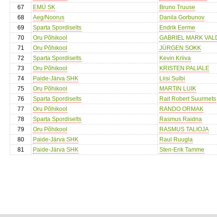
67
EMÜ SK
Bruno Truuse
68
Aeg/Noorus
Danila Gorbunov
69
Sparta Spordiselts
Endrik Eerme
70
Oru Põhikool
GABRIEL MARK VA
71
Oru Põhikool
JÜRGEN SOKK
72
Sparta Spordiselts
Kevin Kriiva
73
Oru Põhikool
KRISTEN PALIALE
74
Paide-Järva SHK
Liisi Sulbi
75
Oru Põhikool
MARTIN LUIK
76
Sparta Spordiselts
Rait Robert Suurmets
77
Oru Põhikool
RANDO ORMAK
78
Sparta Spordiselts
Rasmus Raidna
79
Oru Põhikool
RASMUS TALIOJA
80
Paide-Järva SHK
Raul Ruugla
81
Paide-Järva SHK
Sten-Erik Tamme