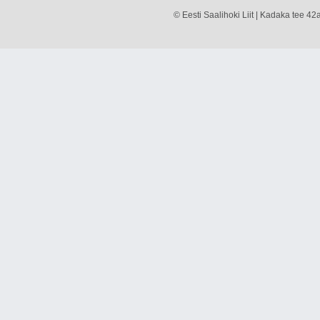
© Eesti Saalihoki Liit | Kadaka tee 42a