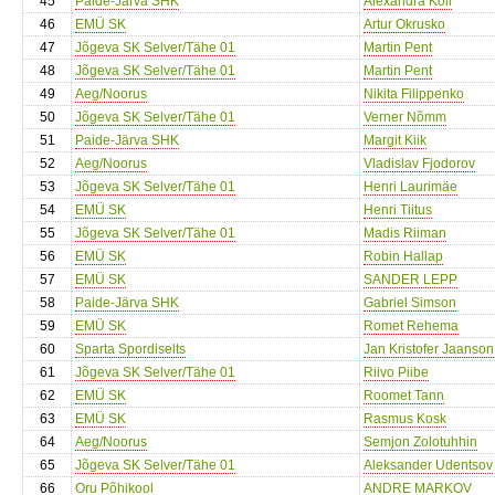
45
Paide-Järva SHK
Alexandra Kõll
46
EMÜ SK
Artur Okrusko
47
Jõgeva SK Selver/Tähe 01
Martin Pent
48
Jõgeva SK Selver/Tähe 01
Martin Pent
49
Aeg/Noorus
Nikita Filippenko
50
Jõgeva SK Selver/Tähe 01
Verner Nõmm
51
Paide-Järva SHK
Margit Kiik
52
Aeg/Noorus
Vladislav Fjodorov
53
Jõgeva SK Selver/Tähe 01
Henri Laurimäe
54
EMÜ SK
Henri Tiitus
55
Jõgeva SK Selver/Tähe 01
Madis Riiman
56
EMÜ SK
Robin Hallap
57
EMÜ SK
SANDER LEPP
58
Paide-Järva SHK
Gabriel Simson
59
EMÜ SK
Romet Rehema
60
Sparta Spordiselts
Jan Kristofer Jaanson
61
Jõgeva SK Selver/Tähe 01
Riivo Piibe
62
EMÜ SK
Roomet Tann
63
EMÜ SK
Rasmus Kosk
64
Aeg/Noorus
Semjon Zolotuhhin
65
Jõgeva SK Selver/Tähe 01
Aleksander Udentsov
66
Oru Põhikool
ANDRE MARKOV