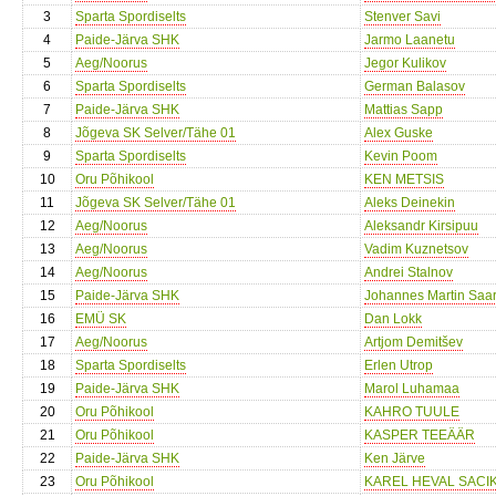
3
Sparta Spordiselts
Stenver Savi
4
Paide-Järva SHK
Jarmo Laanetu
5
Aeg/Noorus
Jegor Kulikov
6
Sparta Spordiselts
German Balasov
7
Paide-Järva SHK
Mattias Sapp
8
Jõgeva SK Selver/Tähe 01
Alex Guske
9
Sparta Spordiselts
Kevin Poom
10
Oru Põhikool
KEN METSIS
11
Jõgeva SK Selver/Tähe 01
Aleks Deinekin
12
Aeg/Noorus
Aleksandr Kirsipuu
13
Aeg/Noorus
Vadim Kuznetsov
14
Aeg/Noorus
Andrei Stalnov
15
Paide-Järva SHK
Johannes Martin Saa
16
EMÜ SK
Dan Lokk
17
Aeg/Noorus
Artjom Demitšev
18
Sparta Spordiselts
Erlen Utrop
19
Paide-Järva SHK
Marol Luhamaa
20
Oru Põhikool
KAHRO TUULE
21
Oru Põhikool
KASPER TEEÄÄR
22
Paide-Järva SHK
Ken Järve
23
Oru Põhikool
KAREL HEVAL SACI