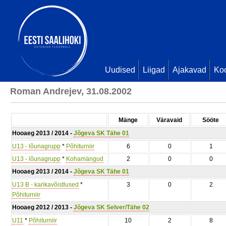
Uudised
Liigad
Ajakavad
Ko
Roman Andrejev, 31.08.2002
Mänge
Väravaid
Sööte
Hooaeg 2013 / 2014 -
Jõgeva SK Tähe 01
U13 - lõunagrupp
*
Põhiturniir
6
0
1
U13 - lõunagrupp
*
Kohamängud
2
0
0
Hooaeg 2013 / 2014 -
Jõgeva SK Tähe 01
U13 B - karikavõistlused
*
3
0
2
Põhiturniir
Hooaeg 2012 / 2013 -
Jõgeva SK Selver/Tähe 02
U11
*
Põhiturniir
10
2
8