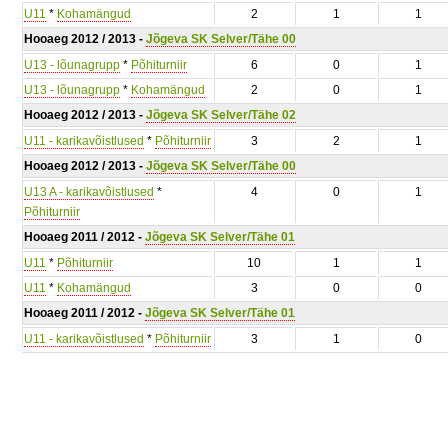
U11
*
Kohamängud
2
1
1
Hooaeg 2012 / 2013 -
Jõgeva SK Selver/Tähe 00
U13 - lõunagrupp
*
Põhiturniir
6
0
1
U13 - lõunagrupp
*
Kohamängud
2
0
1
Hooaeg 2012 / 2013 -
Jõgeva SK Selver/Tähe 02
U11 - karikavõistlused
*
Põhiturniir
3
2
1
Hooaeg 2012 / 2013 -
Jõgeva SK Selver/Tähe 00
U13 A - karikavõistlused
*
4
0
1
Põhiturniir
Hooaeg 2011 / 2012 -
Jõgeva SK Selver/Tähe 01
U11
*
Põhiturniir
10
1
1
U11
*
Kohamängud
3
0
0
Hooaeg 2011 / 2012 -
Jõgeva SK Selver/Tähe 01
U11 - karikavõistlused
*
Põhiturniir
3
1
0