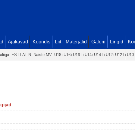
ad
Ajakavad
Koondis
Liit
Materjalid
Galerii
Lingid
Koo
aliiga
EST-LAT N
Naiste MV
U18
U16
U16T
U14
U14T
U12
U12T
U10
gijad