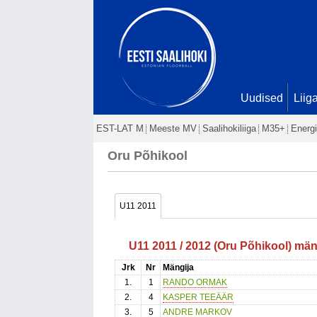
Uudised
Liig
EST-LAT M
Meeste MV
Saalihokiliiga
M35+
Energi
Oru Põhikool
U11 2011
U11 2011 / 2012 (Oru Põhikool) män
Jrk
Nr
Mängija
1.
1
RANDO ORMAK
2.
4
KASPER TEEÄÄR
3.
5
ANDRE MARKOV