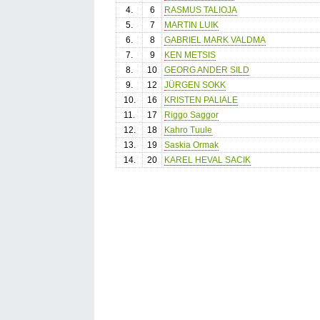
4.
6
RASMUS TALIOJA
5.
7
MARTIN LUIK
6.
8
GABRIEL MARK VALDMA
7.
9
KEN METSIS
8.
10
GEORG ANDER SILD
9.
12
JÜRGEN SOKK
10.
16
KRISTEN PALIALE
11.
17
Riggo Saggor
12.
18
Kahro Tuule
13.
19
Saskia Ormak
14.
20
KAREL HEVAL SACIK