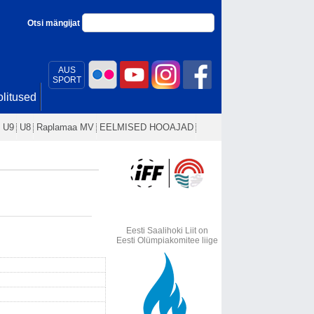
Otsi mängijat
AUS
SPORT
litused
U9
U8
Raplamaa MV
EELMISED HOOAJAD
Eesti Saalihoki Liit on
Eesti Olümpiakomitee liige