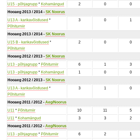
U15 - põhjagrupp
*
Kohamängud
2
0
0
Hooaeg 2013 / 2014 -
SK Noorus
U13 A - karikavõistlused
*
3
0
1
Põhiturniir
Hooaeg 2013 / 2014 -
SK Noorus
U15 B - karikavõistlused
*
2
0
0
Põhiturniir
Hooaeg 2012 / 2013 -
SK Noorus
U13 - põhjagrupp
*
Põhiturniir
6
1
3
U13 - põhjagrupp
*
Kohamängud
1
0
0
Hooaeg 2012 / 2013 -
SK Noorus
U13 A - karikavõistlused
*
3
1
0
Põhiturniir
Hooaeg 2011 / 2012 -
Aeg/Noorus
U11
*
Põhiturniir
10
11
5
U11
*
Kohamängud
3
3
2
Hooaeg 2011 / 2012 -
Aeg/Noorus
U13 - põhjagrupp
*
Põhiturniir
6
2
1