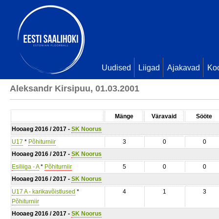
Uudised
Liigad
Ajakavad
Ko
Aleksandr Kirsipuu, 01.03.2001
Mänge
Väravaid
Sööte
Hooaeg 2016 / 2017 -
SK Noorus
U17
*
Põhiturniir
3
0
0
Hooaeg 2016 / 2017 -
SK Noorus
Esiliiga - A
*
Põhiturniir
5
0
0
Hooaeg 2016 / 2017 -
SK Noorus
U17 A - karikavõistlused
*
4
1
3
Põhiturniir
Hooaeg 2016 / 2017 -
SK Noorus