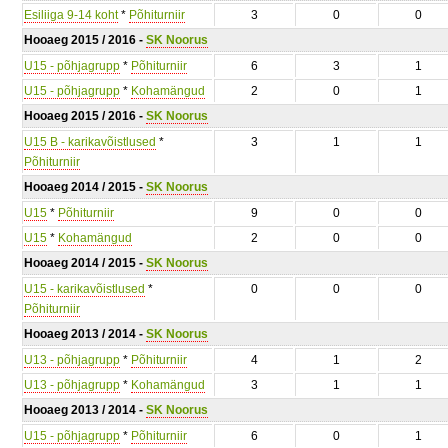
Esiliiga 9-14 koht
*
Põhiturniir
3
0
0
Hooaeg 2015 / 2016 -
SK Noorus
U15 - põhjagrupp
*
Põhiturniir
6
3
1
U15 - põhjagrupp
*
Kohamängud
2
0
1
Hooaeg 2015 / 2016 -
SK Noorus
U15 B - karikavõistlused
*
3
1
1
Põhiturniir
Hooaeg 2014 / 2015 -
SK Noorus
U15
*
Põhiturniir
9
0
0
U15
*
Kohamängud
2
0
0
Hooaeg 2014 / 2015 -
SK Noorus
U15 - karikavõistlused
*
0
0
0
Põhiturniir
Hooaeg 2013 / 2014 -
SK Noorus
U13 - põhjagrupp
*
Põhiturniir
4
1
2
U13 - põhjagrupp
*
Kohamängud
3
1
1
Hooaeg 2013 / 2014 -
SK Noorus
U15 - põhjagrupp
*
Põhiturniir
6
0
1