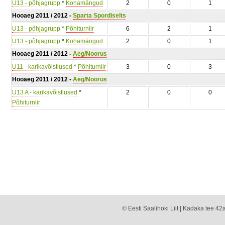
U13 - põhjagrupp
*
Kohamängud
2
0
1
Hooaeg 2011 / 2012 -
Sparta Spordiselts
U13 - põhjagrupp
*
Põhiturniir
6
2
1
U13 - põhjagrupp
*
Kohamängud
2
0
1
Hooaeg 2011 / 2012 -
Aeg/Noorus
U11 - karikavõistlused
*
Põhiturniir
3
0
3
Hooaeg 2011 / 2012 -
Aeg/Noorus
U13 A - karikavõistlused
*
2
0
0
Põhiturniir
© Eesti Saalihoki Liit | Kadaka tee 42a