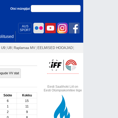
Otsi mängijat
AUS
SPORT
litused
U9
U8
Raplamaa MV
EELMISED HOOAJAD
gude VV stat
Eesti Saalihoki Liit on
Eesti Olümpiakomitee liige
Sööte
Kokku
6
15
1
11
2
9
0
8