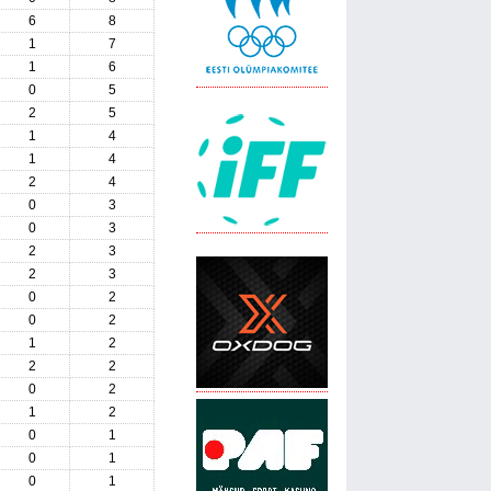
6
8
1
7
1
6
0
5
2
5
1
4
1
4
2
4
0
3
0
3
2
3
2
3
0
2
0
2
1
2
2
2
0
2
1
2
0
1
0
1
0
1