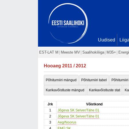
Uudised
Liig
EST-LAT M
Meeste MV
Saalihokiliiga
M35+
Energi
Hooaeg 2011 / 2012
Põhiturniiri mängud
Põhiturniiri tabel
Põhiturniiri
Karikavõistluste mängud
Karikavõistluste stat
Ka
Jrk
Võistkond
1
Jõgeva SK Selver/Tähe 01
2
Jõgeva SK Selver/Tähe 01
3
Aeg/Noorus
4
EMÜ SK