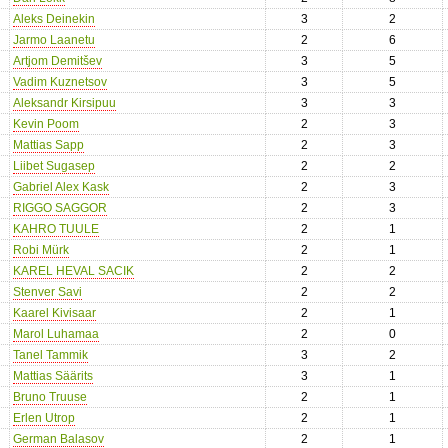
Aleks Deinekin
3
2
Jarmo Laanetu
2
6
Artjom Demitšev
3
5
Vadim Kuznetsov
3
5
Aleksandr Kirsipuu
3
3
Kevin Poom
2
3
Mattias Sapp
2
3
Liibet Sugasep
2
2
Gabriel Alex Kask
2
3
RIGGO SAGGOR
2
3
KAHRO TUULE
2
1
Robi Mürk
2
1
KAREL HEVAL SACIK
2
2
Stenver Savi
2
2
Kaarel Kivisaar
2
1
Marol Luhamaa
2
0
Tanel Tammik
3
2
Mattias Säärits
3
1
Bruno Truuse
2
1
Erlen Utrop
2
1
German Balasov
2
1