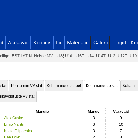
ad
Ajakavad
Koondis
Liit
Materjalid
Galerii
Lingid
Koo
aliiga
EST-LAT N
Naiste MV
U18
U16
U16T
U14
U14T
U12
U12T
U10
 stat
Põhiturniiri VV stat
Kohamängude tabel
Kohamängude stat
Kohamän
rikavõistluste VV stat
Mängija
Mänge
Väravaid
Alex Guske
3
9
Ermo Narits
3
10
Nikita Filippenko
3
7
Dan Lokk
2
8