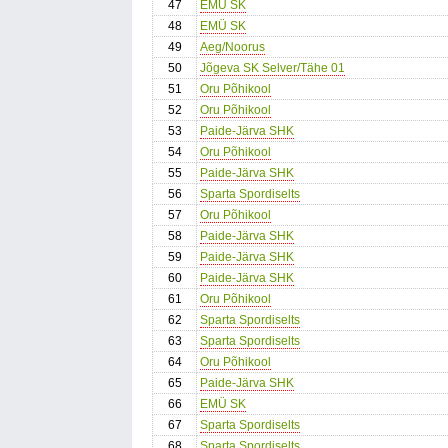
47
EMÜ SK
48
EMÜ SK
49
Aeg/Noorus
50
Jõgeva SK Selver/Tähe 01
51
Oru Põhikool
52
Oru Põhikool
53
Paide-Järva SHK
54
Oru Põhikool
55
Paide-Järva SHK
56
Sparta Spordiselts
57
Oru Põhikool
58
Paide-Järva SHK
59
Paide-Järva SHK
60
Paide-Järva SHK
61
Oru Põhikool
62
Sparta Spordiselts
63
Sparta Spordiselts
64
Oru Põhikool
65
Paide-Järva SHK
66
EMÜ SK
67
Sparta Spordiselts
68
Sparta Spordiselts