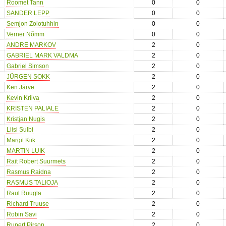
Roomet Tann
0
0
SANDER LEPP
0
0
Semjon Zolotuhhin
0
0
Verner Nõmm
0
0
ANDRE MARKOV
2
0
GABRIEL MARK VALDMA
2
0
Gabriel Simson
2
0
JÜRGEN SOKK
2
0
Ken Järve
2
0
Kevin Kriiva
2
0
KRISTEN PALIALE
2
0
Kristjan Nugis
2
0
Liisi Sulbi
2
0
Margit Kiik
2
0
MARTIN LUIK
2
0
Rait Robert Suurmets
2
0
Rasmus Raidna
2
0
RASMUS TALIOJA
2
0
Raul Ruugla
2
0
Richard Truuse
2
0
Robin Savi
2
0
Rupert Pirson
2
0