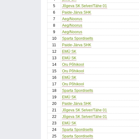
5
Jõgeva SK Selver/Tähe 01
6
Paide-Järva SHK
7
Aeg/Noorus
8
Aeg/Noorus
9
Aeg/Noorus
10
Sparta Spordiselts
11
Paide-Järva SHK
12
EMÜ SK
13
EMÜ SK
14
Oru Põhikool
15
Oru Põhikool
16
EMÜ SK
17
Oru Põhikool
18
Sparta Spordiselts
19
EMÜ SK
20
Paide-Järva SHK
21
Jõgeva SK Selver/Tähe 01
22
Jõgeva SK Selver/Tähe 01
23
EMÜ SK
24
Sparta Spordiselts
25
Sparta Spordiselts