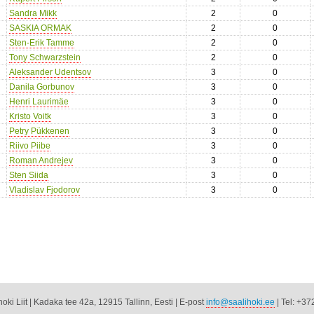
Sandra Mikk
2
0
SASKIA ORMAK
2
0
Sten-Erik Tamme
2
0
Tony Schwarzstein
2
0
Aleksander Udentsov
3
0
Danila Gorbunov
3
0
Henri Laurimäe
3
0
Kristo Voitk
3
0
Petry Pükkenen
3
0
Riivo Piibe
3
0
Roman Andrejev
3
0
Sten Siida
3
0
Vladislav Fjodorov
3
0
oki Liit | Kadaka tee 42a, 12915 Tallinn, Eesti | E-post
info@saalihoki.ee
| Tel: +37