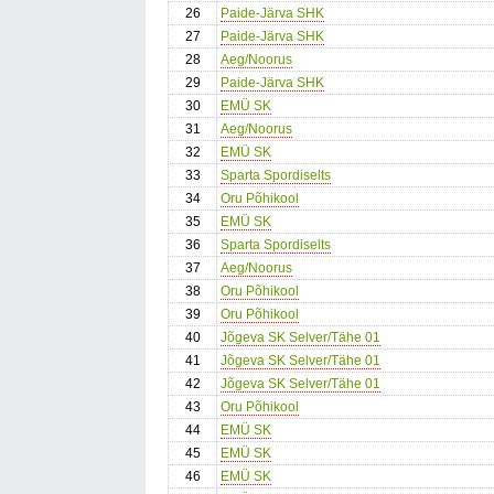
26
Paide-Järva SHK
27
Paide-Järva SHK
28
Aeg/Noorus
29
Paide-Järva SHK
30
EMÜ SK
31
Aeg/Noorus
32
EMÜ SK
33
Sparta Spordiselts
34
Oru Põhikool
35
EMÜ SK
36
Sparta Spordiselts
37
Aeg/Noorus
38
Oru Põhikool
39
Oru Põhikool
40
Jõgeva SK Selver/Tähe 01
41
Jõgeva SK Selver/Tähe 01
42
Jõgeva SK Selver/Tähe 01
43
Oru Põhikool
44
EMÜ SK
45
EMÜ SK
46
EMÜ SK