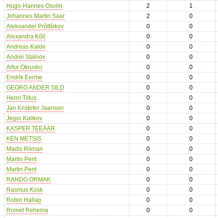
Hugo-Hannes Osolin
2
1
Johannes Martin Saar
2
0
Aleksander Prõttšikov
0
0
Alexandra Kõll
0
0
Andreas Kalde
0
0
Andrei Stalnov
0
0
Artur Okrusko
0
0
Endrik Eerme
0
0
GEORG ANDER SILD
0
0
Henri Tiitus
0
0
Jan Kristofer Jaanson
0
0
Jegor Kulikov
0
0
KASPER TEEÄÄR
0
0
KEN METSIS
0
0
Madis Riiman
0
0
Martin Pent
0
0
Martin Pent
0
0
RANDO ORMAK
0
0
Rasmus Kosk
0
0
Robin Hallap
0
0
Romet Rehema
0
0