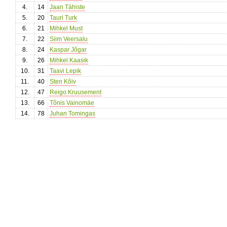
4.
14
Jaan Tähiste
5.
20
Tauri Turk
6.
21
Mihkel Must
7.
22
Siim Veersalu
8.
24
Kaspar Jõgar
9.
26
Mihkel Kaasik
10.
31
Taavi Lepik
11.
40
Sten Kõiv
12.
47
Reigo Kruusement
13.
66
Tõnis Vainomäe
14.
78
Juhan Tomingas