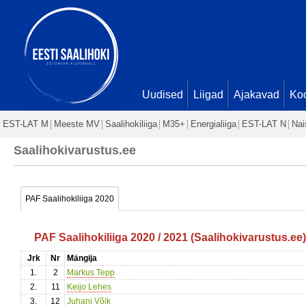
Uudised
Liigad
Ajakavad
Ko
EST-LAT M
Meeste MV
Saalihokiliiga
M35+
Energialiiga
EST-LAT N
Nai
Saalihokivarustus.ee
PAF Saalihokiliiga 2020
PAF Saalihokiliiga 2020 / 2021 (Saalihokivarustus.ee
Jrk
Nr
Mängija
1.
2
Markus Tepp
2.
11
Keijo Lehes
3.
12
Juhani Võik