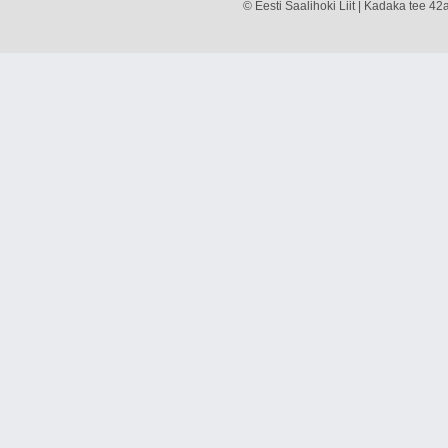
© Eesti Saalihoki Liit | Kadaka tee 42a