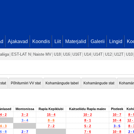
ad
Ajakavad
Koondis
Liit
Materjalid
Galerii
Lingid
Koo
aliiga
EST-LAT N
Naiste MV
U18
U16
U16T
U14
U14T
U12
U12T
U10
 stat
Põhiturniiri VV stat
Kohamängude tabel
Kohamängude stat
Kohamän
änlased
Montonissa
Rapla Kepiklubi
Kaitseliidu Rapla malev
Pistleek
Kohi
4 - 2
3 - 2
15 - 4
10 - 2
10 - 7
8 - 
3 - 4
8 - 6
8 - 1
10 - 4
12 -
4 - 3
7 - 2
5 - 2
3 - 5
8 - 
6 - 8
2 - 7
7 - 6
10 - 8
2 - 