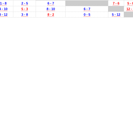
1 - 8
2 - 5
6 - 7
7 - 6
5 - 
4 - 10
5 - 3
8 - 10
6 - 7
12 -
3 - 12
3 - 8
8 - 2
0 - 5
5 - 12