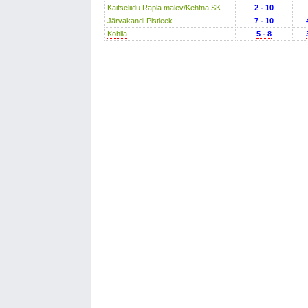
Kaitseliidu Rapla malev/Kehtna SK
2 - 10
Järvakandi Pistleek
7 - 10
Kohila
5 - 8