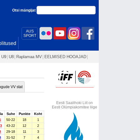
Otsi mängijat
AUS
SPORT
litused
U9
U8
Raplamaa MV
EELMISED HOOAJAD
gude VV stat
Eesti Saalihoki Liit on
Eesti Olümpiakomitee liige
la
Suhe
Punkte
Koht
5
50-22
18
1
 3
43-22
12
2
3
29-18
11
3
8
31-52
7
4