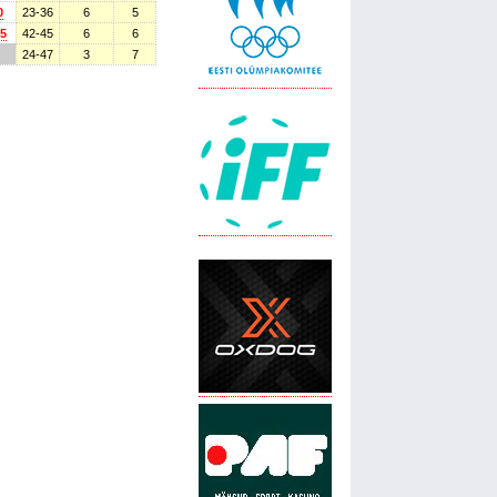
0
23-36
6
5
 5
42-45
6
6
24-47
3
7