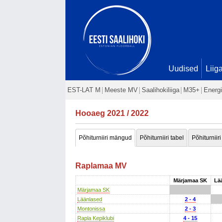
Uudised
Liig
EST-LAT M
Meeste MV
Saalihokiliiga
M35+
Energi
Hooaeg 2021 / 2022
Põhiturniiri mängud
Põhiturniiri tabel
Põhiturniiri
Raplamaa MV
Märjamaa SK
Lä
Märjamaa SK
Läänlased
2 - 4
Montonissa
2 - 3
Rapla Kepiklubi
4 - 15