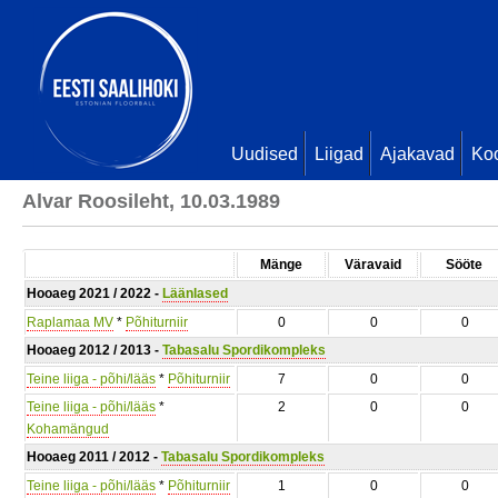
Uudised
Liigad
Ajakavad
Ko
Alvar Roosileht, 10.03.1989
Mänge
Väravaid
Sööte
Hooaeg 2021 / 2022 -
Läänlased
Raplamaa MV
*
Põhiturniir
0
0
0
Hooaeg 2012 / 2013 -
Tabasalu Spordikompleks
Teine liiga - põhi/lääs
*
Põhiturniir
7
0
0
Teine liiga - põhi/lääs
*
2
0
0
Kohamängud
Hooaeg 2011 / 2012 -
Tabasalu Spordikompleks
Teine liiga - põhi/lääs
*
Põhiturniir
1
0
0