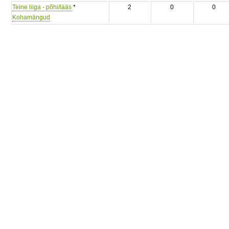
Teine liiga - põhi/lääs
*
2
0
0
Kohamängud