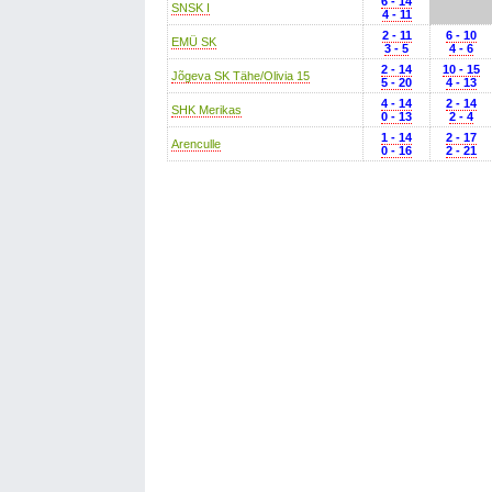
6 - 14
SNSK I
4 - 11
2 - 11
6 - 10
EMÜ SK
3 - 5
4 - 6
2 - 14
10 - 15
Jõgeva SK Tähe/Olivia 15
5 - 20
4 - 13
4 - 14
2 - 14
SHK Merikas
0 - 13
2 - 4
1 - 14
2 - 17
Arenculle
0 - 16
2 - 21