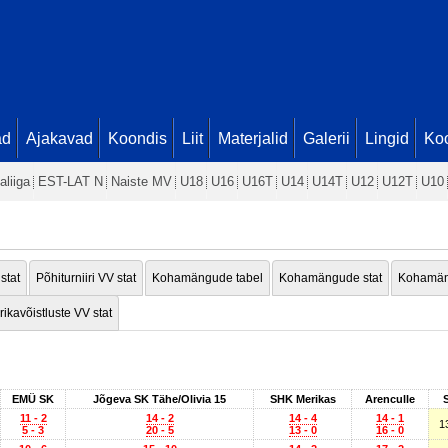
ad
Ajakavad
Koondis
Liit
Materjalid
Galerii
Lingid
Koo
aliiga
EST-LAT N
Naiste MV
U18
U16
U16T
U14
U14T
U12
U12T
U10
 stat
Põhiturniiri VV stat
Kohamängude tabel
Kohamängude stat
Kohamän
rikavõistluste VV stat
EMÜ SK
Jõgeva SK Tähe/Olivia 15
SHK Merikas
Arenculle
11 - 2
14 - 2
14 - 4
14 - 1
1
5 - 3
20 - 5
13 - 0
16 - 0