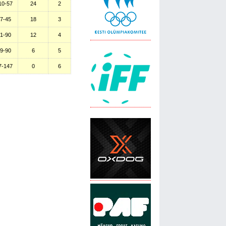
10-57
24
2
7-45
18
3
1-90
12
4
9-90
6
5
7-147
0
6