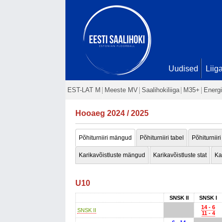
Uudised
Liig
EST-LAT M
Meeste MV
Saalihokiliiga
M35+
Energi
Hooaeg 2024 / 2025
Põhiturniiri mängud
Põhiturniiri tabel
Põhiturniiri
Karikavõistluste mängud
Karikavõistluste stat
Ka
U10
SNSK II
SNSK I
14 - 6
SNSK II
11 - 4