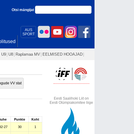
Otsi mängijat
AUS
SPORT
litused
U9
U8
Raplamaa MV
EELMISED HOOAJAD
gude VV stat
Eesti Saalihoki Liit on
Eesti Olümpiakomitee liige
Suhe
Punkte
Koht
32-27
30
1