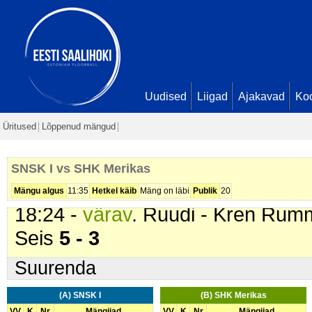
02:56 -
karistus (216 - Liiga palju
(
SNSK I
). 2 min
04:18 -
värav
. Ruudi - Kren Rum
08:13 -
värav
. German Puškin (
S
08:46 -
värav
. Nazar Jefimov (
SN
Uudised
Liigad
Ajakavad
Ko
1
Üritused
Lõppenud mängud
10:30 -
värav
. Nikita Bugerchuk (
Seis
5 - 1
SNSK I vs SHK Merikas
14:28 -
värav
. Axel Bruno Kark (
S
Mängu algus
11:35
Hetkel käib
Mäng on läbi
Publik
20
18:24 -
värav
. Ruudi - Kren Rum
Seis
5 - 3
Suurenda
(A) SNSK I
(B) SHK Merikas
VV
K
Nr
Mängijad
VV
K
Nr
Mängijad