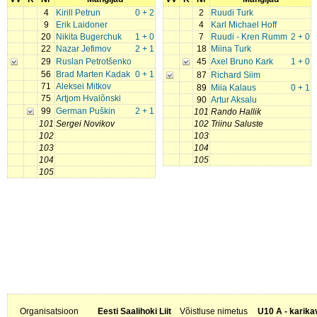
4
Kirill Petrun
0 + 2
2
Ruudi Turk
9
Erik Laidoner
4
Karl Michael Hoff
20
Nikita Bugerchuk
1 + 0
7
Ruudi - Kren Rumm
2 + 0
22
Nazar Jefimov
2 + 1
18
Miina Turk
29
Ruslan Petrotšenko
45
Axel Bruno Kark
1 + 0
56
Brad Marten Kadak
0 + 1
87
Richard Siim
71
Aleksei Mitkov
89
Miia Kalaus
0 + 1
75
Artjom Hvalõnski
90
Artur Aksalu
99
German Puškin
2 + 1
101
Rando Hallik
101
Sergei Novikov
102
Triinu Saluste
102
103
103
104
104
105
105
Organisatsioon
Eesti Saalihoki Liit
Võistluse nimetus
U10 A - karika