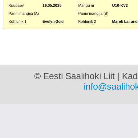
Kuupäev
19.05.2025
Mängu nr
U10-KV2
Parim mängija (A)
Parim mängija (B)
Kohtunik 1
Evelyn Gold
Kohtunik 2
Marek Lairand
© Eesti Saalihoki Liit | Ka
info@saalihok