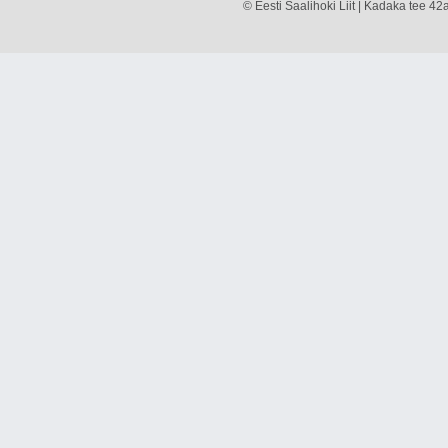
© Eesti Saalihoki Liit | Kadaka tee 42a