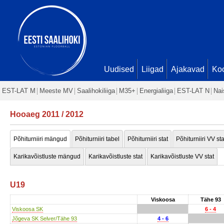
Uudised
Liigad
Ajakavad
Ko
EST-LAT M
Meeste MV
Saalihokiliiga
M35+
Energialiiga
EST-LAT N
Nai
Hooaeg 2011 / 2012
Põhiturniiri mängud
Põhiturniiri tabel
Põhiturniiri stat
Põhiturniiri VV sta
Karikavõistluste mängud
Karikavõistluste stat
Karikavõistluste VV stat
U19
Viskoosa
Tähe 93
Viskoosa SK
6 - 4
Jõgeva SK Selver/Tähe 93
4 - 6