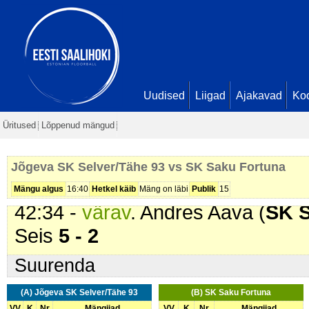
Selver/Tähe 93
). 2 min
25:53 -
värav
. Sven Uue (
Jõgeva
29:02 -
värav
. Sten Voog (
Jõgeva
Veskis. Seis
4 - 0
38:56 -
värav
. Andres Aava (
SK S
Uudised
Liigad
Ajakavad
Ko
41:08 -
värav
. Liivar Laks (
Jõgev
Üritused
Lõppenud mängud
Veskis. Seis
5 - 1
41:12 -
karistus (202 - Kepi suru
Jõgeva SK Selver/Tähe 93 vs SK Saku Fortuna
Selver/Tähe 93
). 2 min
Mängu algus
16:40
Hetkel käib
Mäng on läbi
Publik
15
42:34 -
värav
. Andres Aava (
SK S
Seis
5 - 2
Suurenda
(A) Jõgeva SK Selver/Tähe 93
(B) SK Saku Fortuna
VV
K
Nr
Mängijad
VV
K
Nr
Mängijad