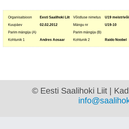
Organisatsioon
Eesti Saalihoki Liit
Võistluse nimetus
U19 meistrivõi
Kuupäev
02.02.2012
Mängu nr
U19-10
Parim mängija (A)
Parim mängija (B)
Kohtunik 1
Andres Aosaar
Kohtunik 2
Raido Noobel
© Eesti Saalihoki Liit | Ka
info@saalihok