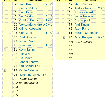
2
Sven Uue
2 + 0
19
Marko Varrand
3
Kaspar Virkus
27
Andres Aava
2 + 0
4
Keijo Kalm
28
Toomas Koost
5
Sten Veskis
0 + 2
34
Valdo Taevere
9
Mathias Einamann
1 + 0
44
Cris Koppel
10
Aleksander Andrejev
0 + 1
57
Andi Kuum
15
Kalmer Koossalu
62
Taavi Rand
16
Sten Voog
1 + 0
81
Kristjan Seermann
18
Raido Onopa
98
Taivo Pungas
0 + 1
22
Joosep Moor
101
Gert Kurmiste
25
Liivar Laks
1 + 0
102
31
Kevin Tamm
103
32
Erik Vadi
104
50
Erki Teder
105
66
Sander Lehtme
79
Karl-Sander Poll
0 + 1
93
Martin Rebane
95
Hans Kristjan Nurmik
101
Rando Rätsep
102
Marko Saksing
103
104
105