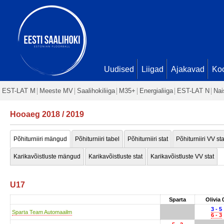
Uudised
Liigad
Ajakavad
Ko
EST-LAT M
Meeste MV
Saalihokiliiga
M35+
Energialiiga
EST-LAT N
Nai
Hooaeg 2018 / 2019
Põhiturniiri mängud
Põhiturniiri tabel
Põhiturniiri stat
Põhiturniiri VV sta
Karikavõistluste mängud
Karikavõistluste stat
Karikavõistluste VV stat
U17
Sparta
Olivia 
3 - 5
Sparta Team Automaailm
6 - 3