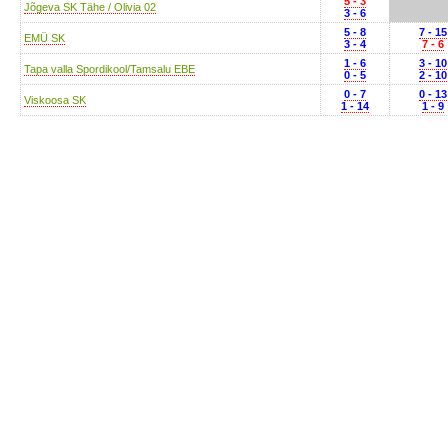
5 - 3
Jõgeva SK Tähe / Olivia 02
3 - 6
5 - 8
7 - 15
EMÜ SK
3 - 4
7 - 6
1 - 6
3 - 10
Tapa valla Spordikool/Tamsalu EBE
0 - 5
2 - 10
0 - 7
0 - 13
Viskoosa SK
1 - 14
1 - 9