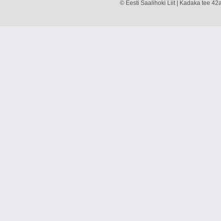
© Eesti Saalihoki Liit | Kadaka tee 42a