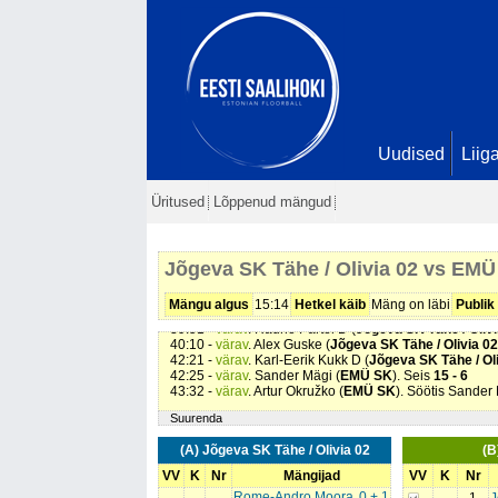
00:59 -
värav
. Kristo Voitk (
Jõgeva SK Tähe / Olivia 02
10:43 -
värav
. Artur Okružko (
EMÜ SK
). Seis
1 - 1
11:03 -
värav
. Kristo Voitk (
Jõgeva SK Tähe / Olivia 02
11:54 -
värav
. Kristo Voitk (
Jõgeva SK Tähe / Olivia 02
13:36 -
värav
. Rasmus Randoja D (
Jõgeva SK Tähe / O
14:43 -
värav
. Alex Guske (
Jõgeva SK Tähe / Olivia 02
17:32 -
karistus (215 - Vale vahetus)
. Oliver Heljand D 
18:29 -
värav
. Alex Guske (
Jõgeva SK Tähe / Olivia 02
18:59 -
värav
. Alex Guske (
Jõgeva SK Tähe / Olivia 02
Uudised
Liig
19:46 -
värav
. Sander Mägi (
EMÜ SK
). Seis
7 - 2
24:51 -
värav
. Karl-Eerik Kukk D (
Jõgeva SK Tähe / Ol
25:14 -
värav
. Alex Guske (
Jõgeva SK Tähe / Olivia 02
Üritused
Lõppenud mängud
28:25 -
värav
. Karl-Eerik Kukk D (
Jõgeva SK Tähe / Ol
29:34 -
värav
. Alex Guske (
Jõgeva SK Tähe / Olivia 02
29:59 -
värav
. Sander Mägi (
EMÜ SK
). Söötis Artur Ok
31:57 -
värav
. Kristo Voitk (
Jõgeva SK Tähe / Olivia 02
Jõgeva SK Tähe / Olivia 02 vs EM
33:04 -
värav
. Artur Okružko (
EMÜ SK
). Söötis Märten
35:11 -
karistus (207 - Lükkamine)
. Karl Marten Loks (
38:03 -
värav
. Sander Mägi (
EMÜ SK
). Seis
12 - 5
Mängu algus
15:14
Hetkel käib
Mäng on läbi
Publik
39:07 -
karistus (201 - Kepilöök)
. Robin Sepma (
EMÜ 
39:51 -
värav
. Rauno Pärtel D (
Jõgeva SK Tähe / Olivi
40:10 -
värav
. Alex Guske (
Jõgeva SK Tähe / Olivia 02
42:21 -
värav
. Karl-Eerik Kukk D (
Jõgeva SK Tähe / Ol
42:25 -
värav
. Sander Mägi (
EMÜ SK
). Seis
15 - 6
43:32 -
värav
. Artur Okružko (
EMÜ SK
). Söötis Sander
Suurenda
(A) Jõgeva SK Tähe / Olivia 02
(B
VV
K
Nr
Mängijad
VV
K
Nr
Rome-Andro Moora
0 + 1