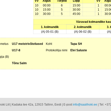
VV
Algus
Tõrjeid
Lõpp
VV
Algu
10
00:00
6
15:00
1
00:0
10
15:00
5
30:00
1
15:0
10
30:00
5
45:00
1
30:0
Väravad kolmandike ka
1. kolmandik
2. kolmandik
3.
(A) 05-01 (B)
(A) 06-02 (B)
(A
nimetus
U17 meistrivõistlused
Koht
Tapa SH
U17-8
Protokollija nimi
Elvi Saluste
ija (B)
Tõnu Salm
oki Liit | Kadaka tee 42a, 12915 Tallinn, Eesti | E-post
info@saalihoki.ee
| Tel: +37