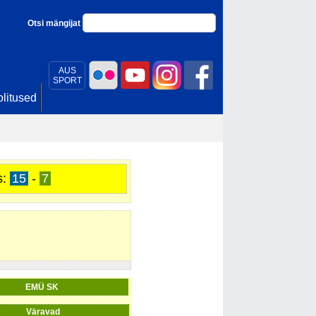
Otsi mängijat
AUS
SPORT
litused
s:
15
-
7
EMÜ SK
Väravad