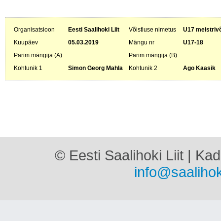
Organisatsioon
Eesti Saalihoki Liit
Võistluse nimetus
U17 meistriv
Kuupäev
05.03.2019
Mängu nr
U17-18
Parim mängija (A)
Parim mängija (B)
Kohtunik 1
Simon Georg Mahla
Kohtunik 2
Ago Kaasik
© Eesti Saalihoki Liit | Ka
info@saalihok