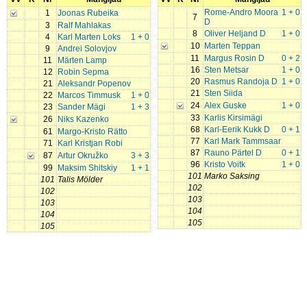
Rome-Andro Moora
1 + 0
1
Joonas Rubeika
7
D
3
Ralf Mahlakas
8
Oliver Heljand D
1 + 0
4
Karl Marten Loks
1 + 0
10
Marten Teppan
9
Andrei Solovjov
11
Margus Rosin D
0 + 2
11
Märten Lamp
16
Sten Metsar
1 + 0
12
Robin Sepma
20
Rasmus Randoja D
1 + 0
21
Aleksandr Popenov
21
Sten Siida
22
Marcos Timmusk
1 + 0
24
Alex Guske
1 + 0
23
Sander Mägi
1 + 3
33
Karlis Kirsimägi
26
Niks Kazenko
68
Karl-Eerik Kukk D
0 + 1
61
Margo-Kristo Rätto
77
Karl Mark Tammsaar
71
Karl Kristjan Robi
87
Rauno Pärtel D
0 + 1
87
Artur Okružko
3 + 3
96
Kristo Voitk
1 + 0
99
Maksim Shitskiy
1 + 1
101
Marko Saksing
101
Talis Mölder
102
102
103
103
104
104
105
105