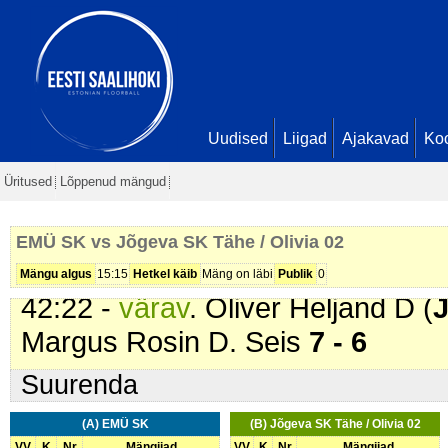
24:16 -
värav
. Alex Guske (
Jõgev
26:30 -
värav
. Kristo Voitk (
Jõgev
28:05 -
värav
. Marcos Timmusk (
6 - 4
33:13 -
värav
. Karl Marten Loks (
Uudised
Liigad
Ajakavad
Ko
7 - 4
Üritused
Lõppenud mängud
34:12 -
värav
. Rome-Andro Moor
Söötis Margus Rosin D. Seis
7 - 
EMÜ SK vs Jõgeva SK Tähe / Olivia 02
39:54 -
karistus (207 - Lükkamin
Mängu algus
15:15
Hetkel käib
Mäng on läbi
Publik
0
42:22 -
värav
. Oliver Heljand D (
J
Margus Rosin D. Seis
7 - 6
Suurenda
(A) EMÜ SK
(B) Jõgeva SK Tähe / Olivia 02
VV
K
Nr
Mängijad
VV
K
Nr
Mängijad