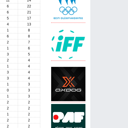
11
24
6
22
6
21
5
17
4
13
1
8
6
8
2
7
1
6
3
5
2
4
1
4
3
4
3
4
1
3
0
3
1
3
2
2
2
2
1
2
2
2
2
2