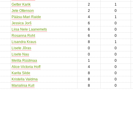
Getter Karik
2
1
Jete Ottenson
2
0
Pääsu-Mari Raide
4
1
Jessica Jorš
6
0
Liisa Nele Laanemets
6
0
Rosanna Roht
6
0
Lisandra Kraus
8
1
Lisete Jõras
0
0
Lisete Nau
0
0
Melita Rüütmaa
1
0
Alice-Victoria Hoff
4
0
Karita Silde
8
0
Kristella Valdma
8
0
Marialiisa Kull
8
0