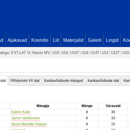
ad
Ajakavad
Koondis
Liit
Materjalid
Galerii
Lingid
Koo
aliiga
EST-LAT N
Naiste MV
U18
U16
U16T
U14
U14T
U12
U12T
U10
 stat
Põhiturniiri VV stat
Karikavõistluste mängud
Karikavõistluste stat
Kari
Mängija
Mänge
Väravaid
Kätriin Kukk
8
30
Janne Veetõusme
8
33
Mona Marietta Teppan
8
15