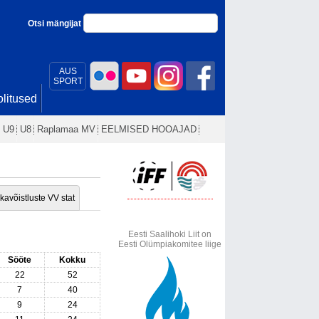
Otsi mängijat
AUS
SPORT
litused
U9
U8
Raplamaa MV
EELMISED HOOAJAD
kavõistluste VV stat
Eesti Saalihoki Liit on
Eesti Olümpiakomitee liige
Sööte
Kokku
22
52
7
40
9
24