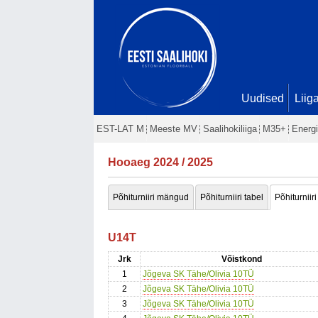
Uudised
Liig
EST-LAT M
Meeste MV
Saalihokiliiga
M35+
Energi
Hooaeg 2024 / 2025
Põhiturniiri mängud
Põhiturniiri tabel
Põhiturniiri
U14T
Jrk
Võistkond
1
Jõgeva SK Tähe/Olivia 10TÜ
2
Jõgeva SK Tähe/Olivia 10TÜ
3
Jõgeva SK Tähe/Olivia 10TÜ