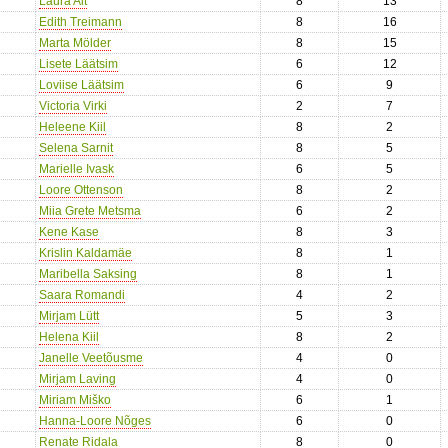
Laura Ait
8
13
Edith Treimann
8
16
Marta Mölder
8
15
Lisete Läätsim
6
12
Loviise Läätsim
6
9
Victoria Virki
2
7
Heleene Kiil
8
2
Selena Sarnit
8
5
Marielle Ivask
6
5
Loore Ottenson
8
2
Miia Grete Metsma
6
2
Kene Kase
8
3
Krislin Kaldamäe
8
1
Maribella Saksing
8
1
Saara Romandi
4
2
Mirjam Lütt
5
3
Helena Kiil
8
2
Janelle Veetõusme
4
0
Mirjam Laving
4
0
Miriam Miško
6
1
Hanna-Loore Nõges
6
0
Renate Ridala
8
0