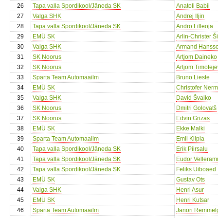
26
Tapa valla Spordikool/Jäneda SK
Anatoli Babii
27
Valga SHK
Andrej Iljin
28
Tapa valla Spordikool/Jäneda SK
Andro Lilleoja
29
EMÜ SK
Arlin-Christer Š
30
Valga SHK
Armand Hanss
31
SK Noorus
Artjom Daineko
32
SK Noorus
Artjom Timofeje
33
Sparta Team Automaailm
Bruno Lieste
34
EMÜ SK
Christofer Ner
35
Valga SHK
David Švaiko
36
SK Noorus
Dmitri Golovatš
37
SK Noorus
Edvin Grizas
38
EMÜ SK
Ekke Malki
39
Sparta Team Automaailm
Emil Kilpia
40
Tapa valla Spordikool/Jäneda SK
Erik Piirsalu
41
Tapa valla Spordikool/Jäneda SK
Eudor Vellera
42
Tapa valla Spordikool/Jäneda SK
Feliks Uiboaed
43
EMÜ SK
Gustav Ots
44
Valga SHK
Henri Asur
45
EMÜ SK
Henri Kutsar
46
Sparta Team Automaailm
Janori Remmel