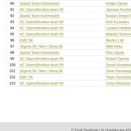
90
Sparta Team Automaailm
Holger Ojaste
91
HC Vipers/Novikov team 09
Jaroslav Novik
92
Sparta Team Automaailm
Kaspar Gregor 
93
HC Vipers/Novikov team 09
Kirill Kuzovkov
94
HC Vipers/Novikov team 09
Lautaro-Hedber
95
HC Vipers/Novikov team 09
Maksim Smirno
96
EMÜ SK
Marten Läll
97
Jõgeva SK Tähe / Olivia 08
Mikk Allika
98
Sparta Team Automaailm
Riko Ojaste
99
HC Vipers/Novikov team 09
Robert Tamme
100
HC Vipers/Novikov team 09
Saveli Kovaltsu
101
Jõgeva SK Tähe / Olivia 08
Silver Raudsep
102
EMÜ SK
Teigo Toomsalu
103
HC Vipers/Novikov team 09
Timur Alihodzin
© Eesti Saalihoki Liit | Kadaka tee 42a