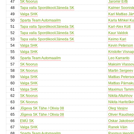
47
SK Noorus
Jaromir Ertti
48
Tapa valla Spordikool/Jäneda SK
Kalmer Soonist
49
Valga SHK
Karl Mattias Jär
50
Sparta Team Automaailm
Karla Mihkel Ku
51
Tapa valla Spordikool/Jäneda SK
Karl-Alex Kütt
52
Tapa valla Spordikool/Jäneda SK
Kaur Valdok
53
Tapa valla Spordikool/Jäneda SK
Keimo Kari
54
Valga SHK
Kevin Peterson
55
Valga SHK
Kristofer Visnap
56
Sparta Team Automaailm
Leo Karranto
57
SK Noorus
Maksim Vlasso
58
SK Noorus
Martin Sergeev
59
Valga SHK
Mattias Peterso
60
Valga SHK
Mattias Pärnak
61
Valga SHK
Maximus Tamm
62
SK Noorus
Nikita Altuhhov
63
SK Noorus
Nikita Haritoški
64
Jõgeva SK Tähe / Olivia 08
Oleg Vasjov
65
Jõgeva SK Tähe / Olivia 08
Oliver Raudsep
66
EMÜ SK
Oskar Jakobso
67
Valga SHK
Ranek Väin
68
Sparta Team Automaailm
Rasmus Hendri