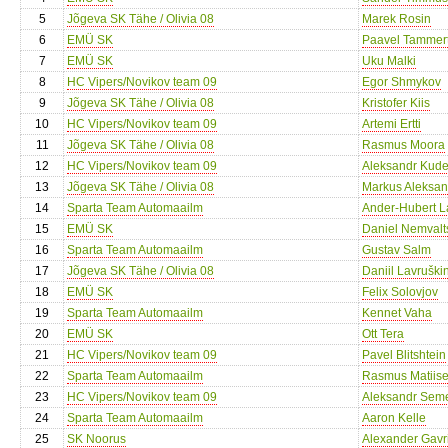
5
Jõgeva SK Tähe / Olivia 08
Marek Rosin
6
EMÜ SK
Paavel Tammer
7
EMÜ SK
Uku Malki
8
HC Vipers/Novikov team 09
Egor Shmykov
9
Jõgeva SK Tähe / Olivia 08
Kristofer Kiis
10
HC Vipers/Novikov team 09
Artemi Ertti
11
Jõgeva SK Tähe / Olivia 08
Rasmus Moora
12
HC Vipers/Novikov team 09
Aleksandr Kude
13
Jõgeva SK Tähe / Olivia 08
Markus Aleksa
14
Sparta Team Automaailm
Ander-Hubert L
15
EMÜ SK
Daniel Nemvalt
16
Sparta Team Automaailm
Gustav Salm
17
Jõgeva SK Tähe / Olivia 08
Daniil Lavruški
18
EMÜ SK
Felix Solovjov
19
Sparta Team Automaailm
Kennet Vaha
20
EMÜ SK
Ott Tera
21
HC Vipers/Novikov team 09
Pavel Blitshtein
22
Sparta Team Automaailm
Rasmus Matiis
23
HC Vipers/Novikov team 09
Aleksandr Sem
24
Sparta Team Automaailm
Aaron Kelle
25
SK Noorus
Alexander Gavri