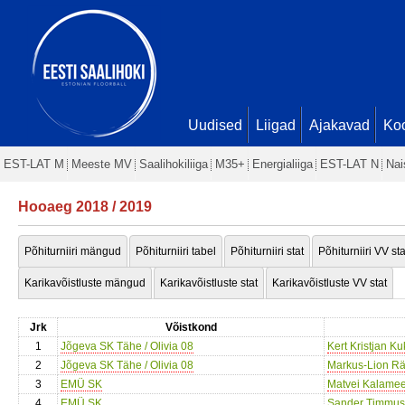
Uudised
Liigad
Ajakavad
Ko
EST-LAT M
Meeste MV
Saalihokiliiga
M35+
Energialiiga
EST-LAT N
Nai
Hooaeg 2018 / 2019
Põhiturniiri mängud
Põhiturniiri tabel
Põhiturniiri stat
Põhiturniiri VV sta
Karikavõistluste mängud
Karikavõistluste stat
Karikavõistluste VV stat
Jrk
Võistkond
1
Jõgeva SK Tähe / Olivia 08
Kert Kristjan Ku
2
Jõgeva SK Tähe / Olivia 08
Markus-Lion Rä
3
EMÜ SK
Matvei Kalame
4
EMÜ SK
Sander Timmus