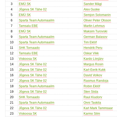
3
EMÜ SK
Sander Mägi
4
Jõgeva SK Tähe 02
Alex Guske
5
EMÜ SK
Semjon Solomanin
6
Sparta Team Automaailm
Oliver Peter Olsson
7
Tamsalu EBE
Martin Lehmus
8
EMÜ SK
Maksim Turovski
9
Sparta Team Automaailm
German Balasov
10
Sparta Team Automaailm
Tim Eklöf
11
SHK Tornaado
Hendrik Peru
12
Tamsalu EBE
Oskar Vikk
13
Viskoosa SK
Kardo Liinjärv
14
Jõgeva SK Tähe 02
Margus Rosin
15
Jõgeva SK Tähe 02
Karl-Eerik Kukk
16
Jõgeva SK Tähe 02
David Volkov
17
Jõgeva SK Tähe 02
Rasmus Randoja
18
Sparta Team Automaailm
Robin Eklöf
19
Jõgeva SK Tähe 02
Sten Siida
20
SHK Tornaado
Raul Kiudorv
21
Sparta Team Automaailm
Onni Taskila
22
Jõgeva SK Tähe 02
Karl Mark Tammsaar
23
Viskoosa SK
Karmo Silm