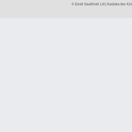
© Eesti Saalihoki Liit | Kadaka tee 42a