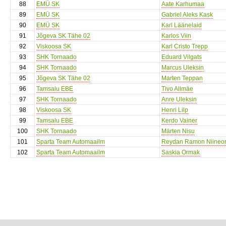
88
EMÜ SK
Aate Karhumaa
89
EMÜ SK
Gabriel Aleks Kask
90
EMÜ SK
Karl Läänelaid
91
Jõgeva SK Tähe 02
Karlos Viin
92
Viskoosa SK
Karl Cristo Trepp
93
SHK Tornaado
Eduard Vilgats
94
SHK Tornaado
Marcus Uleksin
95
Jõgeva SK Tähe 02
Marten Teppan
96
Tamsalu EBE
Tivo Allmäe
97
SHK Tornaado
Anre Uleksin
98
Viskoosa SK
Henri Lilp
99
Tamsalu EBE
Kerdo Vainer
100
SHK Tornaado
Märten Nisu
101
Sparta Team Automaailm
Reydan Ramon Niineo
102
Sparta Team Automaailm
Saskia Ormak