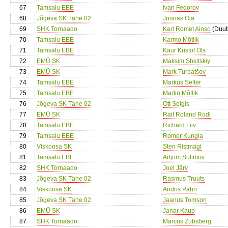
67
Tamsalu EBE
Ivan Fedorov
68
Jõgeva SK Tähe 02
Joonas Oja
69
SHK Tornaado
Karl Romet Ainso
(Duub
70
Tamsalu EBE
Karmo Mõtlik
71
Tamsalu EBE
Kaur Kristof Ots
72
EMÜ SK
Maksim Shkitskiy
73
EMÜ SK
Mark Turbatšov
74
Tamsalu EBE
Markus Selter
75
Tamsalu EBE
Martin Mõtlik
76
Jõgeva SK Tähe 02
Ott Selgis
77
EMÜ SK
Rait Roland Rodi
78
Tamsalu EBE
Richard Liiv
79
Tamsalu EBE
Romer Kungla
80
Viskoosa SK
Sten Ristmägi
81
Tamsalu EBE
Artjom Sulimov
82
SHK Tornaado
Joel Järv
83
Jõgeva SK Tähe 02
Rasmus Truuts
84
Viskoosa SK
Andris Pähn
85
Jõgeva SK Tähe 02
Jaanus Tomson
86
EMÜ SK
Janar Kaup
87
SHK Tornaado
Marcus Zubsberg