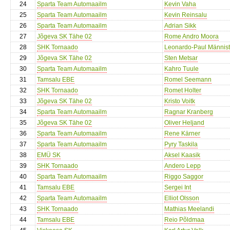
24
Sparta Team Automaailm
Kevin Vaha
25
Sparta Team Automaailm
Kevin Reinsalu
26
Sparta Team Automaailm
Adrian Sikk
27
Jõgeva SK Tähe 02
Rome Andro Moora
28
SHK Tornaado
Leonardo-Paul Männis
29
Jõgeva SK Tähe 02
Sten Metsar
30
Sparta Team Automaailm
Kahro Tuule
31
Tamsalu EBE
Romel Seemann
32
SHK Tornaado
Romet Holter
33
Jõgeva SK Tähe 02
Kristo Voitk
34
Sparta Team Automaailm
Ragnar Kranberg
35
Jõgeva SK Tähe 02
Oliver Heljand
36
Sparta Team Automaailm
Rene Kärner
37
Sparta Team Automaailm
Pyry Taskila
38
EMÜ SK
Aksel Kaasik
39
SHK Tornaado
Andero Lepp
40
Sparta Team Automaailm
Riggo Saggor
41
Tamsalu EBE
Sergei Int
42
Sparta Team Automaailm
Elliot Olsson
43
SHK Tornaado
Mathias Meelandi
44
Tamsalu EBE
Reio Põldmaa