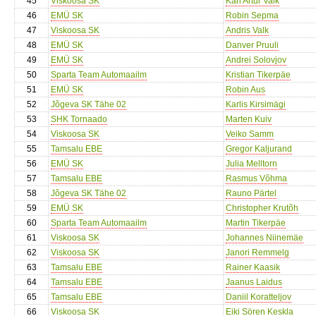
45
Viskoosa SK
Karl Artur Valk
46
EMÜ SK
Robin Sepma
47
Viskoosa SK
Andris Valk
48
EMÜ SK
Danver Pruuli
49
EMÜ SK
Andrei Solovjov
50
Sparta Team Automaailm
Kristian Tikerpäe
51
EMÜ SK
Robin Aus
52
Jõgeva SK Tähe 02
Karlis Kirsimägi
53
SHK Tornaado
Marten Kuiv
54
Viskoosa SK
Veiko Samm
55
Tamsalu EBE
Gregor Kaljurand
56
EMÜ SK
Julia Melltorn
57
Tamsalu EBE
Rasmus Võhma
58
Jõgeva SK Tähe 02
Rauno Pärtel
59
EMÜ SK
Christopher Krutõh
60
Sparta Team Automaailm
Martin Tikerpäe
61
Viskoosa SK
Johannes Niinemäe
62
Viskoosa SK
Janori Remmelg
63
Tamsalu EBE
Rainer Kaasik
64
Tamsalu EBE
Jaanus Laidus
65
Tamsalu EBE
Daniil Koratteljov
66
Viskoosa SK
Eiki Sören Keskla