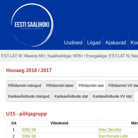
Uudised
Liigad
Ajakavad
Ko
EST-LAT M
Meeste MV
Saalihokiliiga
M35+
Energialiiga
EST-LAT N
Nai
Hooaeg 2016 / 2017
Põhiturniiri mängud
Põhiturniiri tabel
Põhiturniiri stat
Põhiturniiri VV sta
Karikavõistluste mängud
Karikavõistluste stat
Karikavõistluste VV stat
U15 - põhjagrupp
Jrk
Võistkond
Män
1
EMÜ SK
Artur Okružko
2
EMÜ SK
Dan Ronald Lokk