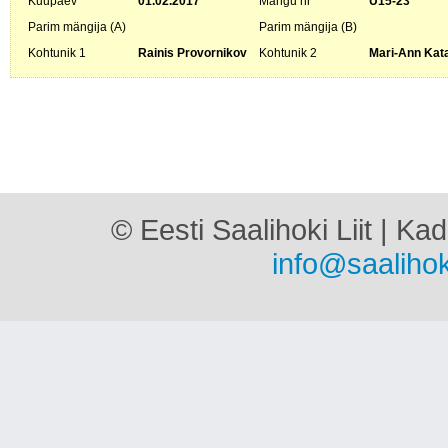
Kuupäev
01.02.2017
Mängu nr
U15-23
Parim mängija (A)
Parim mängija (B)
Kohtunik 1
Rainis Provornikov
Kohtunik 2
Mari-Ann Kata
© Eesti Saalihoki Liit | Ka
info@saalihok