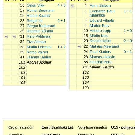
16
Oskar Vikk
4 + 0
1
Anre Uleksin
17
Romel Seemann
Leonardo-Paul
1 + 1
3
Männiste
19
Rainer Kaasik
4
Eduard Vilgats
23
Sergei Int
0 + 1
5
Marten Kuiv
27
Gregor Kaljurand
10
Andero Lepp
1 + 0
29
Rasmus Võhma
15
Märtin Nisu
31
Reio Põldmaa
20
Romet Holter
2 + 0
32
Tivo Allmäe
22
Mathias Meelandi
38
Martin Lehmus
1 + 2
24
Raul Kiudorv
0 + 1
39
Kerdo Vainer
28
Marcus Uleksin
41
Jaanus Laidus
55
Hendrik Peru
101
Andres Aosaar
101
Meelis Uleksin
102
102
103
103
104
104
105
105
Organisatsioon
Eesti Saalihoki Liit
Võistluse nimetus
U15 - põhjagr