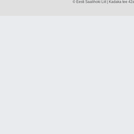
© Eesti Saalihoki Liit | Kadaka tee 42a