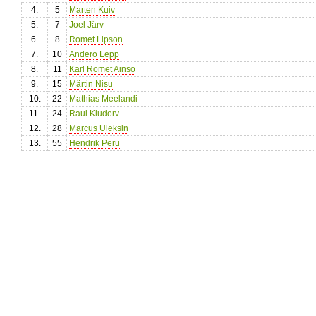
4.
5
Marten Kuiv
5.
7
Joel Järv
6.
8
Romet Lipson
7.
10
Andero Lepp
8.
11
Karl Romet Ainso
9.
15
Märtin Nisu
10.
22
Mathias Meelandi
11.
24
Raul Kiudorv
12.
28
Marcus Uleksin
13.
55
Hendrik Peru