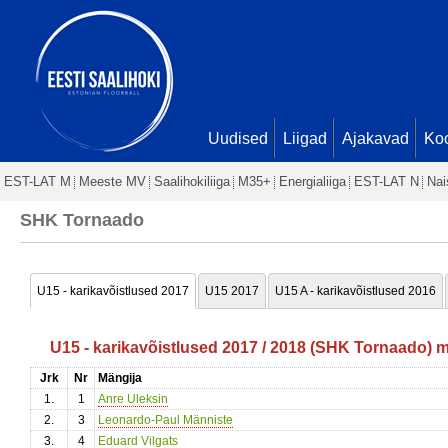
Uudised
Liigad
Ajakavad
Ko
EST-LAT M
Meeste MV
Saalihokiliiga
M35+
Energialiiga
EST-LAT N
Nai
SHK Tornaado
U15 - karikavõistlused 2017
U15 2017
U15 A - karikavõistlused 2016
U15 - karikavõistlused 2017 / 2018 (SHK Tornaado) 
Jrk
Nr
Mängija
1.
1
Anre Uleksin
2.
3
Leonardo-Paul Männiste
3.
4
Eduard Vilgats