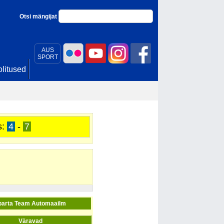
Otsi mängijat
AUS
SPORT
litused
s:
4
-
7
parta Team Automaailm
Väravad