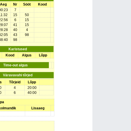
Aeg
Nr
Sööt
Kood
00:23
7
11:32
15
50
22:56
6
15
28:07
41
15
28:28
40
4
32:05
43
98
38:40
98
Karistused
Kood
Algus
Lõpp
Time-out algus
Väravavahi tõrjed
s
Tõrjeid
Lõpp
0
4
20:00
0
6
40:00
upa
 kolmandik
Lisaaeg