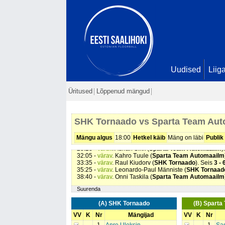
Uudised
Liig
Üritused
Lõppenud mängud
00:23 -
värav
. Tim Eklöf (
Sparta Team Automaailm
). 
11:32 -
värav
. Kevin Reinsalu (
Sparta Team Automaa
SHK Tornaado vs Sparta Team Au
17:51 -
värav
. Leonardo-Paul Männiste (
SHK Tornaad
22:56 -
värav
. Robin Eklöf (
Sparta Team Automaailm
24:58 -
värav
. Hendrik Peru (
SHK Tornaado
). Seis
2 - 
Mängu algus
18:00
Hetkel käib
Mäng on läbi
Publik
28:07 -
värav
. German Balasov (
Sparta Team Automa
28:28 -
värav
. Adrian Sikk (
Sparta Team Automaailm
)
32:05 -
värav
. Kahro Tuule (
Sparta Team Automaailm
33:35 -
värav
. Raul Kiudorv (
SHK Tornaado
). Seis
3 - 
35:25 -
värav
. Leonardo-Paul Männiste (
SHK Tornaad
38:40 -
värav
. Onni Taskila (
Sparta Team Automaailm
Suurenda
(A) SHK Tornaado
(B) Spart
VV
K
Nr
Mängijad
VV
K
Nr