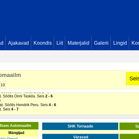
ad
Ajakavad
Koondis
Liit
Materjalid
Galerii
Lingid
Koo
Seis
0 - 1
ilm
). Söötis Oliver Peter Olsson. Seis
0 - 2
tomaailm
o
). Seis
1 - 2
Sei
). Söötis Kevin Reinsalu. Seis
1 - 3
3
10
ailm
). Söötis Kevin Reinsalu. Seis
2 - 4
. Söötis Kevin Vaha. Seis
2 - 5
). Söötis Onni Taskila. Seis
2 - 6
6
o
). Söötis Hendrik Peru. Seis
4 - 6
). Seis
4 - 7
a Team Automaailm
SHK Tornaado
S
Mängijad
Väravad