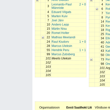
1
Anre Uleksin
1
Sa
Leonardo-Paul
2 + 0
4
Ke
3
Männiste
6
Rob
4
Eduard Vilgats
7
Tim
5
Marten Kuiv
8
Pyr
7
Joel Järv
14
Re
10
Andero Lepp
15
Kev
15
Märtin Nisu
18
Ri
20
Romet Holter
25
Ra
22
Mathias Meelandi
34
Ell
24
Raul Kiudorv
1 + 0
40
Adr
28
Marcus Uleksin
41
Ge
55
Hendrik Peru
1 + 1
43
Ka
99
Marcus Zubsberg
50
Oli
101
Meelis Uleksin
73
Re
102
98
Onn
103
101
Ar
104
102
105
103
104
105
Organisatsioon
Eesti Saalihoki Liit
Võistluse 