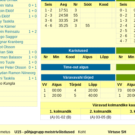
skia Ormak
Seis
Aeg
Nr
Sööt
Kood
Seis
vin Vaha
0 + 1
1 - 2
17:51
3
0 - 1
in Eklöf
1 + 0
2 - 3
24:58
55
0 - 2
 Eklöf
1 + 0
3 - 6
33:35
24
1 - 3
y Taskila
4 - 6
35:25
3
55
2 - 4
ne Kärner
2 - 5
in Reinsalu
1 + 2
2 - 6
ggo Saggor
4 - 7
gnar Kranberg
iot Olsson
Karistused
ian Sikk
1 + 0
Nr
Min
Kood
Algus
Lõpp
Nr
Min
rman Balasov
1 + 0
hro Tuule
1 + 0
Time-out algus
ver Peter Olsson
0 + 1
ydan Ramon Niineorg
Väravavahi tõrjed
i Taskila
1 + 1
go Kungla
VV
Algus
Tõrjeid
Lõpp
VV
Algu
1
00:00
4
20:00
73
00:0
1
20:00
5
40:00
1
20:0
Väravad kolmandike ka
1. kolmandik
2. kolmandik
3.
(A) 01-02 (B)
(A) 03-05 (B)
nimetus
U15 - põhjagrupp meistrivõistlused
Koht
Virtuse SH