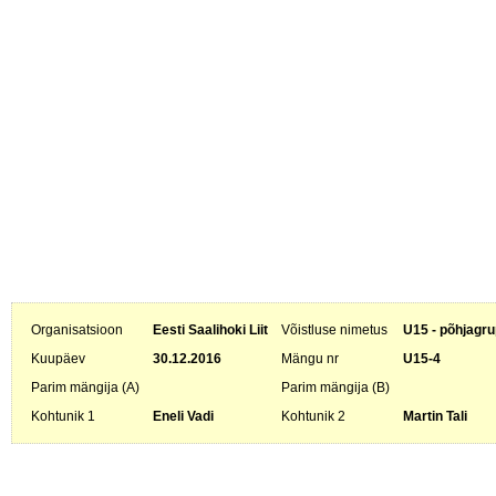
Organisatsioon
Eesti Saalihoki Liit
Võistluse nimetus
U15 - põhjagru
Kuupäev
30.12.2016
Mängu nr
U15-4
Parim mängija (A)
Parim mängija (B)
Kohtunik 1
Eneli Vadi
Kohtunik 2
Martin Tali