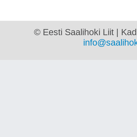
© Eesti Saalihoki Liit | Ka
info@saalihok