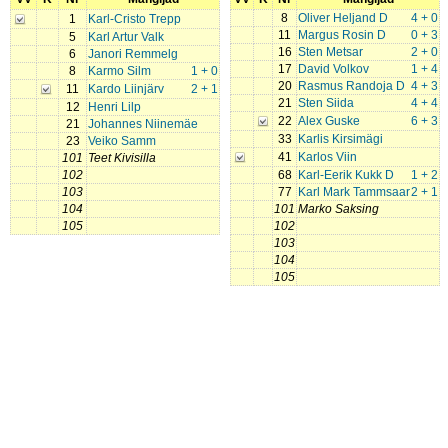
8
Oliver Heljand D
4 + 0
1
Karl-Cristo Trepp
11
Margus Rosin D
0 + 3
5
Karl Artur Valk
16
Sten Metsar
2 + 0
6
Janori Remmelg
17
David Volkov
1 + 4
8
Karmo Silm
1 + 0
20
Rasmus Randoja D
4 + 3
11
Kardo Liinjärv
2 + 1
21
Sten Siida
4 + 4
12
Henri Lilp
22
Alex Guske
6 + 3
21
Johannes Niinemäe
33
Karlis Kirsimägi
23
Veiko Samm
41
Karlos Viin
101
Teet Kivisilla
102
68
Karl-Eerik Kukk D
1 + 2
103
77
Karl Mark Tammsaar
2 + 1
104
101
Marko Saksing
105
102
103
104
105