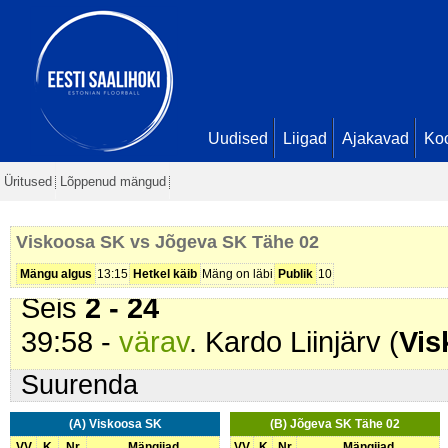
Randoja D. Seis
1 - 19
33:03 -
värav
. Sten Metsar (
Jõge
Seis
1 - 20
34:06 -
värav
. Oliver Heljand D (
Kukk D. Seis
1 - 21
Uudised
Liigad
Ajakavad
Ko
35:06 -
värav
. Rasmus Randoja D
Üritused
Lõppenud mängud
35:12 -
värav
. Kardo Liinjärv (
Vis
36:08 -
värav
. Sten Siida (
Jõgeva
Viskoosa SK vs Jõgeva SK Tähe 02
39:47 -
värav
. Alex Guske (
Jõgev
Mängu algus
13:15
Hetkel käib
Mäng on läbi
Publik
10
Seis
2 - 24
39:58 -
värav
. Kardo Liinjärv (
Vis
Suurenda
(A) Viskoosa SK
(B) Jõgeva SK Tähe 02
VV
K
Nr
Mängijad
VV
K
Nr
Mängijad