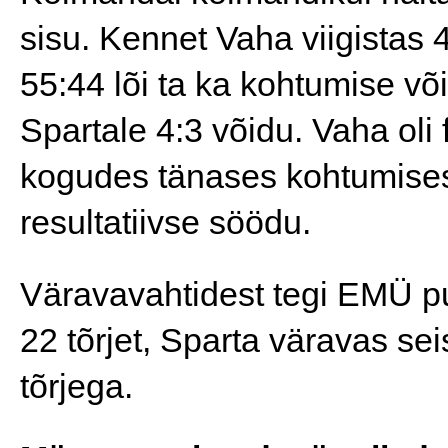
sisu. Kennet Vaha viigistas 44
55:44 lõi ta ka kohtumise võ
Spartale 4:3 võidu. Vaha oli 
kogudes tänases kohtumises 
resultatiivse söödu.
Väravavahtidest tegi EMÜ pu
22 tõrjet, Sparta väravas se
tõrjega.