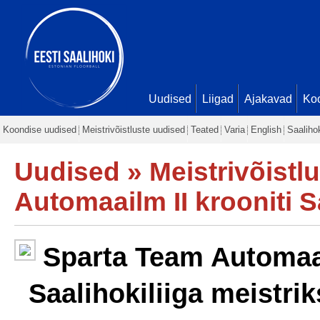
Uudised
Liigad
Ajakavad
Ko
Koondise uudised
Meistrivõistluste uudised
Teated
Varia
English
Saaliho
Uudised
»
Meistrivõistl
Automaailm II krooniti S
Sparta Team Automaail
Saalihokiliiga meistrik