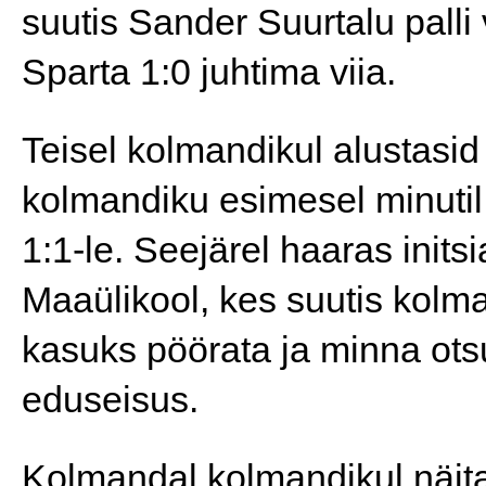
suutis Sander Suurtalu palli
Sparta 1:0 juhtima viia.
Teisel kolmandikul alustasid 
kolmandiku esimesel minutil v
1:1-le. Seejärel haaras initsia
Maaülikool, kes suutis kolm
kasuks pöörata ja minna otsu
eduseisus.
Kolmandal kolmandikul näita