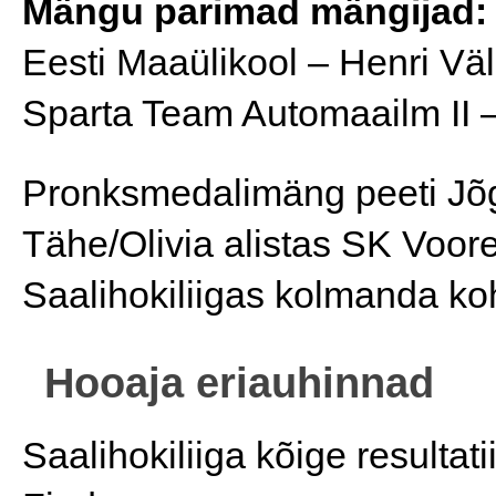
Mängu parimad mängijad:
Eesti Maaülikool – Henri Väl
Sparta Team Automaailm II 
Pronksmedalimäng peeti Jõg
Tähe/Olivia alistas SK Voore
Saalihokiliigas kolmanda ko
Hooaja eriauhinnad
Saalihokiliiga kõige resultat