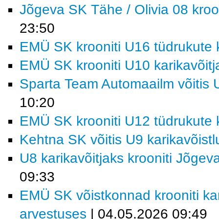
Jõgeva SK Tähe / Olivia 08 kroon
23:50
EMÜ SK krooniti U16 tüdrukute k
EMÜ SK krooniti U10 karikavõitj
Sparta Team Automaailm võitis U
10:20
EMÜ SK krooniti U12 tüdrukute k
Kehtna SK võitis U9 karikavõist
U8 karikavõitjaks krooniti Jõgev
09:33
EMÜ SK võistkonnad krooniti kar
arvestuses
| 04.05.2026 09:49