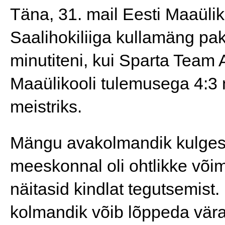
Täna, 31. mail Eesti Maaülik
Saalihokiliiga kullamäng pa
minutiteni, kui Sparta Team A
Maaülikooli tulemusega 4:3 ni
meistriks.
Mängu avakolmandik kulges 
meeskonnal oli ohtlikke võim
näitasid kindlat tegutsemist.
kolmandik võib lõppeda värava