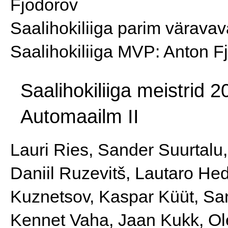
Fjodorov
Saalihokiliiga parim värava
Saalihokiliiga MVP: Anton F
Saalihokiliiga meistrid 
Automaailm II
Lauri Ries, Sander Suurtalu,
Daniil Ruzevitš, Lautaro Hed
Kuznetsov, Kaspar Küüt, San
Kennet Vaha, Jaan Kukk, Ol