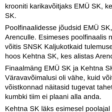
krooniti karikavõitjaks EMÜ SK, ke
SK.
Poolfinaalidesse jõudsid EMÜ SK
Arenculle. Esimeses poolfinaalis
võitis SNSK Kaljukotkaid tulemuseg
hoos Kehtna SK, kes alistas Arenc
Finaalmäng EMÜ SK ja Kehtna SK
Väravavõimalusi oli vähe, kuid v
võistkonnad näitasid tugevat tahet 
kumbki tiim ei plaani alla anda.
Kehtna SK läks esimesel poolajal k