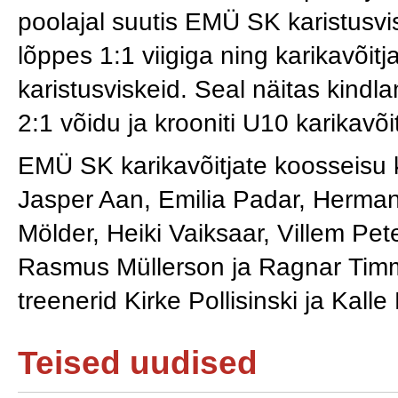
poolajal suutis EMÜ SK karistusvi
lõppes 1:1 viigiga ning karikavõitj
karistusviskeid. Seal näitas kindl
2:1 võidu ja krooniti U10 karikavõi
EMÜ SK karikavõitjate koosseisu 
Jasper Aan, Emilia Padar, Herman
Mölder, Heiki Vaiksaar, Villem Pe
Rasmus Müllerson ja Ragnar Tim
treenerid Kirke Pollisinski ja Kalle
Teised uudised