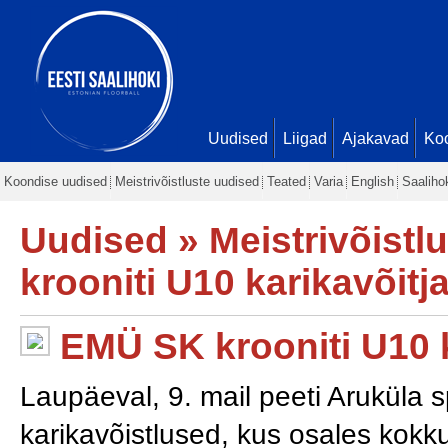
Uudised
Liigad
Ajakavad
Ko
Koondise uudised
Meistrivõistluste uudised
Teated
Varia
English
Saaliho
Uudised
»
Meistrivõistl
krooniti U10 karikavõitj
EMÜ SK krooniti U10 k
Laupäeval, 9. mail peeti Aruküla
karikavõistlused, kus osales kok