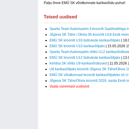
Palju õnne EMÜ SK võistkonnale karikavõidu puhul!
Teised uudised
Sparta Team Automaailm II krooniti Saalihokiliiga m
Jõgeva SK Tähe / Olivia 08 krooniti U18 Eesti meist
EMÜ SK krooniti U16 tüdrukute karikavõitjaks
| 18.
EMÜ SK krooniti U10 karikavõitjaks
| 15.05.2026 1
Sparta Team Automaailm võitis U12 karikavõistlus
EMÜ SK krooniti U12 tüdrukute karikavõitjaks
| 13.
Kehtna SK võitis U9 karikavõistlused
| 11.05.2026 
U8 karikavõitjaks krooniti Jõgeva SK Tähe/Olivia 1
EMÜ SK võistkonnad krooniti karikavõitjateks nii 
Jõgeva SK Tähe/Olivia krooniti 2026. aasta Eesti m
Vaata vanemaid uudiseid