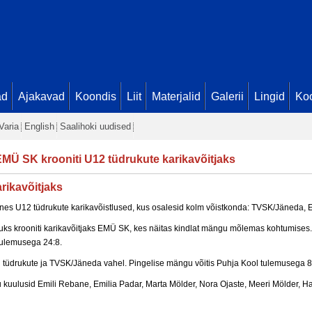
ad
Ajakavad
Koondis
Liit
Materjalid
Galerii
Lingid
Koo
Varia
English
Saalihoki uudised
MÜ SK krooniti U12 tüdrukute karikavõitjaks
rikavõitjaks
ones U12 tüdrukute karikavõistlused, kus osalesid kolm võistkonda: TVSK/Jäneda,
õpuks krooniti karikavõitjaks EMÜ SK, kes näitas kindlat mängu mõlemas kohtumises
tulemusega 24:8.
 tüdrukute ja TVSK/Jäneda vahel. Pingelise mängu võitis Puhja Kool tulemusega 8
 kuulusid Emili Rebane, Emilia Padar, Marta Mölder, Nora Ojaste, Meeri Mölder, H