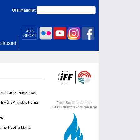
Otsi mängijat
AUS
SPORT
litused
 EMÜ SK ja Puhja Kool.
. EMÜ SK alistas Puhja
Eesti Saalihoki Liit on
Eesti Olümpiakomitee liige
:6.
anna Pool ja Marta