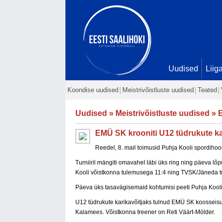
Uudised
Liig
Koondise uudised
Meistrivõistluste uudised
Teated
Uudised
»
Meistrivõistluste uudised
» E
EMÜ SK krooniti U12 tüdrukute ka
Reedel, 8. mail toimusid Puhja Kooli spordiho
Turniiril mängiti omavahel läbi üks ring ning päeva l
Kooli võistkonna tulemusega 11:4 ning TVSK/Jäneda 
Päeva üks tasavägisemaid kohtumisi peeti Puhja Kooli
U12 tüdrukute karikavõitjaks tulnud EMÜ SK koosseisu
Kalamees. Võistkonna treener on Reti Väärt-Mölder.