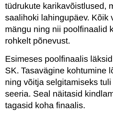
tüdrukute karikavõistlused, m
saalihoki lahingupäev. Kõik 
mängu ning nii poolfinaalid
rohkelt põnevust.
Esimeses poolfinaalis läksi
SK. Tasavägine kohtumine lõ
ning võitja selgitamiseks tuli
seeria. Seal näitasid kindla
tagasid koha finaalis.