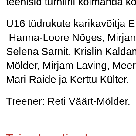
teenisid turniiril kolmanda k
U16 tüdrukute karikavõitja
 Hanna-Loore Nõges, Mirjam Tiido, Saara Romandi, 
Selena Sarnit, Krislin Kalda
Mölder, Mirjam Laving, Meer
Mari Raide ja Kerttu Külter.
Treener: Reti Väärt-Mölder.