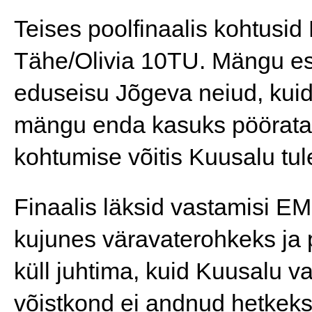
Teises poolfinaalis kohtusid
Tähe/Olivia 10TU. Mängu es
eduseisu Jõgeva neiud, kuid 
mängu enda kasuks pöörata. T
kohtumise võitis Kuusalu tu
Finaalis läksid vastamisi E
kujunes väravaterohkeks ja
küll juhtima, kuid Kuusalu va
võistkond ei andnud hetkekski