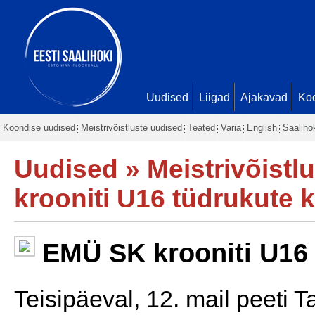
Uudised
Liigad
Ajakavad
Ko
Koondise uudised
Meistrivõistluste uudised
Teated
Varia
English
Saaliho
Uudised
»
Meistrivõistl
krooniti U16 tüdrukute k
EMÜ SK krooniti U16 
Teisipäeval, 12. mail peeti