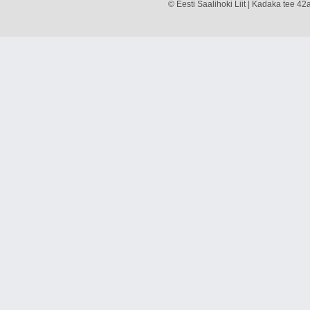
© Eesti Saalihoki Liit | Kadaka tee 42a