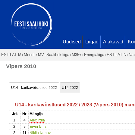
Uudised
Liigad
Ajakavad
Ko
EST-LAT M
Meeste MV
Saalihokiliiga
M35+
Energialiiga
EST-LAT N
Nai
Vipers 2010
U14 - karikavõistlused 2022
U14 2022
U14 - karikavõistlused 2022 / 2023 (Vipers 2010) män
Jrk
Nr
Mängija
1.
4
Alex Irdla
2.
9
Ervin Ivinš
3.
11
Nikita Ivanov