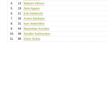
4.
13
Maksim Vikhrov
5.
19
Akim Agejev
6.
21
Erik Hatskevits
7.
26
Arseni Bakšejev
8.
31
Ivan Vedernikov
9.
44
Maximilian Koroljov
10.
48
Serafim Suhhorukov
11.
96
Edvin Grižas