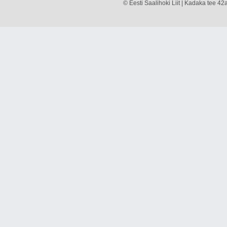
© Eesti Saalihoki Liit | Kadaka tee 42a