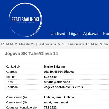
Uudised
Liigad
Ajakavad
Ko
EST-LAT M
Meeste MV
Saalihokiliiga
M35+
Energialiiga
EST-LAT N
Nai
Jõgeva SK Tähe/Olivia 14
Kontaktisik
Marko Saksing
Aadress
Aia 40, 48304 Jõgeva
Telefon
502 4549
Epost
sktahe@sktahe.ee
Kodusaal
Jõgeva spordikeskus Virtus
Vormi värvid (A)
kollane, must, kollane
Vormi värvid (B)
must, must, must
Kodusaali kontakttelefon
772 1922