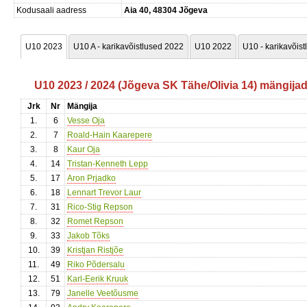
Kodusaali aadress
Aia 40, 48304 Jõgeva
U10 2023
U10 A - karikavõistlused 2022
U10 2022
U10 - karikavõis
U10 2023 / 2024 (Jõgeva SK Tähe/Olivia 14) mängija
Jrk
Nr
Mängija
1.
6
Vesse Oja
2.
7
Roald-Hain Kaarepere
3.
8
Kaur Oja
4.
14
Tristan-Kenneth Lepp
5.
17
Aron Prjadko
6.
18
Lennart Trevor Laur
7.
31
Rico-Stig Repson
8.
32
Romet Repson
9.
33
Jakob Tõks
10.
39
Kristjan Ristjõe
11.
49
Riko Põdersalu
12.
51
Karl-Eerik Kruuk
13.
79
Janelle Veetõusme