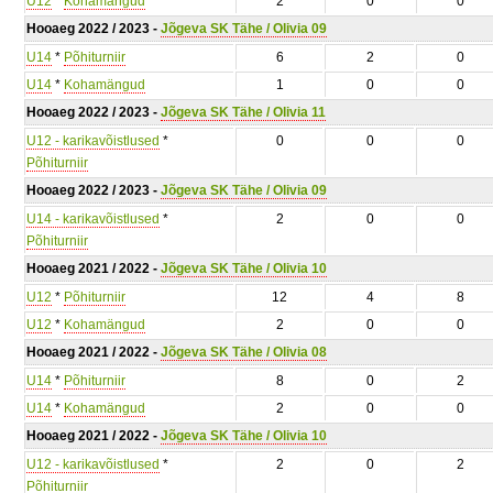
U12
*
Kohamängud
2
0
0
Hooaeg 2022 / 2023 -
Jõgeva SK Tähe / Olivia 09
U14
*
Põhiturniir
6
2
0
U14
*
Kohamängud
1
0
0
Hooaeg 2022 / 2023 -
Jõgeva SK Tähe / Olivia 11
U12 - karikavõistlused
*
0
0
0
Põhiturniir
Hooaeg 2022 / 2023 -
Jõgeva SK Tähe / Olivia 09
U14 - karikavõistlused
*
2
0
0
Põhiturniir
Hooaeg 2021 / 2022 -
Jõgeva SK Tähe / Olivia 10
U12
*
Põhiturniir
12
4
8
U12
*
Kohamängud
2
0
0
Hooaeg 2021 / 2022 -
Jõgeva SK Tähe / Olivia 08
U14
*
Põhiturniir
8
0
2
U14
*
Kohamängud
2
0
0
Hooaeg 2021 / 2022 -
Jõgeva SK Tähe / Olivia 10
U12 - karikavõistlused
*
2
0
2
Põhiturniir