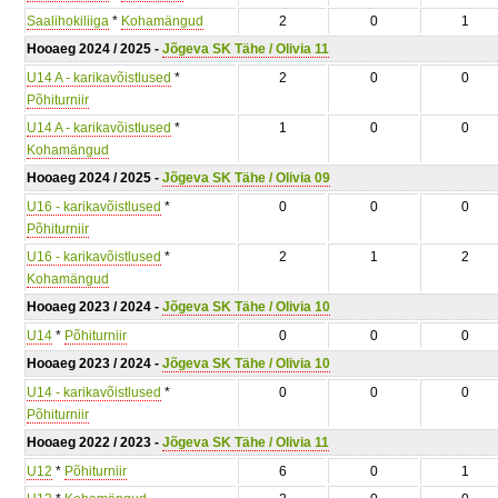
Saalihokiliiga
*
Kohamängud
2
0
1
Hooaeg 2024 / 2025 -
Jõgeva SK Tähe / Olivia 11
U14 A - karikavõistlused
*
2
0
0
Põhiturniir
U14 A - karikavõistlused
*
1
0
0
Kohamängud
Hooaeg 2024 / 2025 -
Jõgeva SK Tähe / Olivia 09
U16 - karikavõistlused
*
0
0
0
Põhiturniir
U16 - karikavõistlused
*
2
1
2
Kohamängud
Hooaeg 2023 / 2024 -
Jõgeva SK Tähe / Olivia 10
U14
*
Põhiturniir
0
0
0
Hooaeg 2023 / 2024 -
Jõgeva SK Tähe / Olivia 10
U14 - karikavõistlused
*
0
0
0
Põhiturniir
Hooaeg 2022 / 2023 -
Jõgeva SK Tähe / Olivia 11
U12
*
Põhiturniir
6
0
1