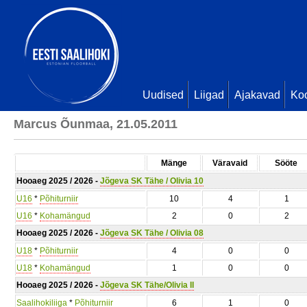
Uudised
Liigad
Ajakavad
Ko
Marcus Õunmaa, 21.05.2011
Mänge
Väravaid
Sööte
Hooaeg 2025 / 2026 -
Jõgeva SK Tähe / Olivia 10
U16
*
Põhiturniir
10
4
1
U16
*
Kohamängud
2
0
2
Hooaeg 2025 / 2026 -
Jõgeva SK Tähe / Olivia 08
U18
*
Põhiturniir
4
0
0
U18
*
Kohamängud
1
0
0
Hooaeg 2025 / 2026 -
Jõgeva SK Tähe/Olivia II
Saalihokiliiga
*
Põhiturniir
6
1
0