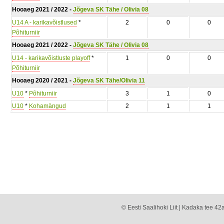
Hooaeg 2021 / 2022 -
Jõgeva SK Tähe / Olivia 08
U14 A - karikavõistlused
*
2
0
0
Põhiturniir
Hooaeg 2021 / 2022 -
Jõgeva SK Tähe / Olivia 08
U14 - karikavõistluste playoff
*
1
0
0
Põhiturniir
Hooaeg 2020 / 2021 -
Jõgeva SK Tähe/Olivia 11
U10
*
Põhiturniir
3
1
0
U10
*
Kohamängud
2
1
1
© Eesti Saalihoki Liit | Kadaka tee 42a