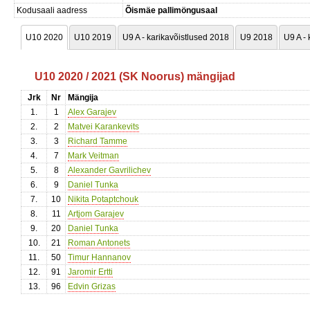
Kodusaali aadress
Õismäe pallimöngusaal
U10 2020
U10 2019
U9 A - karikavõistlused 2018
U9 2018
U9 A -
U10 2020 / 2021 (SK Noorus) mängijad
Jrk
Nr
Mängija
1.
1
Alex Garajev
2.
2
Matvei Karankevits
3.
3
Richard Tamme
4.
7
Mark Veitman
5.
8
Alexander Gavrilichev
6.
9
Daniel Tunka
7.
10
Nikita Potaptchouk
8.
11
Artjom Garajev
9.
20
Daniel Tunka
10.
21
Roman Antonets
11.
50
Timur Hannanov
12.
91
Jaromir Ertti
13.
96
Edvin Grizas