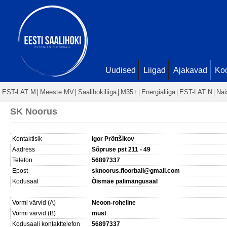
Uudised
Liigad
Ajakavad
Ko
EST-LAT M
Meeste MV
Saalihokiliiga
M35+
Energialiiga
EST-LAT N
Nai
SK Noorus
Kontaktisik
Igor Prõttšikov
Aadress
Sõpruse pst 211 - 49
Telefon
56897337
Epost
sknoorus.floorball@gmail.com
Kodusaal
Õismäe palimängusaal
Vormi värvid (A)
Neoon-roheline
Vormi värvid (B)
must
Kodusaali kontakttelefon
56897337