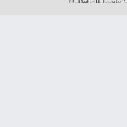
© Eesti Saalihoki Liit | Kadaka tee 42a