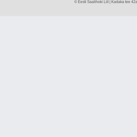
© Eesti Saalihoki Liit | Kadaka tee 42a