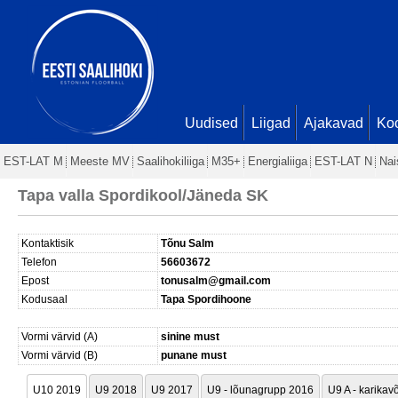
Uudised
Liigad
Ajakavad
Ko
EST-LAT M
Meeste MV
Saalihokiliiga
M35+
Energialiiga
EST-LAT N
Nai
Tapa valla Spordikool/Jäneda SK
Kontaktisik
Tõnu Salm
Telefon
56603672
Epost
tonusalm@gmail.com
Kodusaal
Tapa Spordihoone
Vormi värvid (A)
sinine must
Vormi värvid (B)
punane must
U10 2019
U9 2018
U9 2017
U9 - lõunagrupp 2016
U9 A - karikav