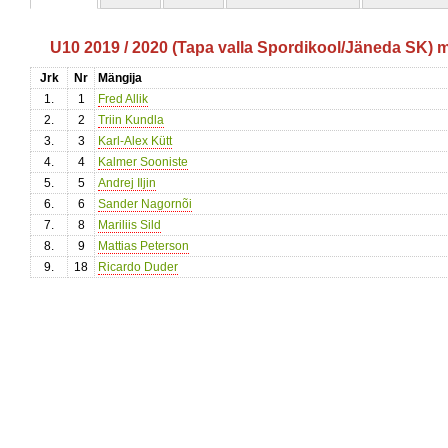
U10 2019 / 2020 (Tapa valla Spordikool/Jäneda SK) 
Jrk
Nr
Mängija
1.
1
Fred Allik
2.
2
Triin Kundla
3.
3
Karl-Alex Kütt
4.
4
Kalmer Sooniste
5.
5
Andrej Iljin
6.
6
Sander Nagornõi
7.
8
Mariliis Sild
8.
9
Mattias Peterson
9.
18
Ricardo Duder