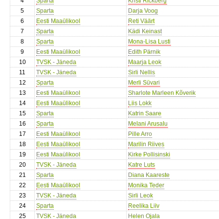
4
Sparta
Kristi Rickberg
5
Sparta
Darja Voog
6
Eesti Maaülikool
Reti Väärt
7
Sparta
Kädi Keinast
8
Sparta
Mona-Lisa Lusti
9
Eesti Maaülikool
Edith Pärnik
10
TVSK - Jäneda
Maarja Leok
11
TVSK - Jäneda
Sirli Nellis
12
Sparta
Merli Süvari
13
Eesti Maaülikool
Sharlote Marleen Kõverik
14
Eesti Maaülikool
Liis Lokk
15
Sparta
Katrin Saare
16
Sparta
Melani Arusalu
17
Eesti Maaülikool
Pille Arro
18
Eesti Maaülikool
Marilin Riives
19
Eesti Maaülikool
Kirke Pollisinski
20
TVSK - Jäneda
Katre Luts
21
Sparta
Diana Kaareste
22
Eesti Maaülikool
Monika Teder
23
TVSK - Jäneda
Sirli Leok
24
Sparta
Reelika Liiv
25
TVSK - Jäneda
Helen Ojala