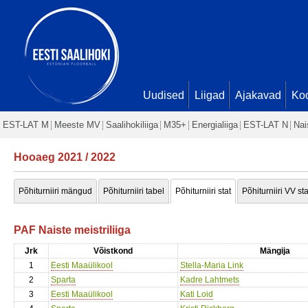
Uudised
Liigad
Ajakavad
Ko
EST-LAT M
Meeste MV
Saalihokiliiga
M35+
Energialiiga
EST-LAT N
Nai
Hooaeg 2021 / 2022
Põhiturniiri mängud
Põhiturniiri tabel
Põhiturniiri stat
Põhiturniiri VV sta
PAF Naiste meistriliiga
Jrk
Võistkond
Mängija
1
Eesti Maaülikool
Stella-Maria Link
2
Sparta
Kadre Lahtmets
3
Eesti Maaülikool
Kati Loid