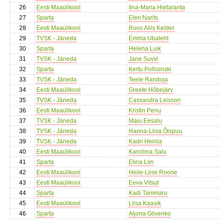
26
Eesti Maaülikool
Iina-Maria Hietaranta
27
Sparta
Eleri Narits
28
Eesti Maaülikool
Roos Aliis Kelder
29
TVSK - Jäneda
Emma Ubaleht
30
Sparta
Helena Luik
31
TVSK - Jäneda
Jane Suvvi
32
Sparta
Kertu Pollisinski
33
TVSK - Jäneda
Teele Randoja
34
Eesti Maaülikool
Greete Hõbejärv
35
TVSK - Jäneda
Cassandra Leisson
36
Eesti Maaülikool
Kristin Penu
37
TVSK - Jäneda
Maiu Eesalu
38
TVSK - Jäneda
Hanna-Liisa Õispuu
39
TVSK - Jäneda
Kadri Heinla
40
Eesti Maaülikool
Karoliina Salu
41
Sparta
Elina Liin
42
Eesti Maaülikool
Heile-Liise Roone
43
Eesti Maaülikool
Eeva Vitsut
44
Sparta
Kadi Tammaru
45
Eesti Maaülikool
Liisa Kaasik
46
Sparta
Aljona Glivenko