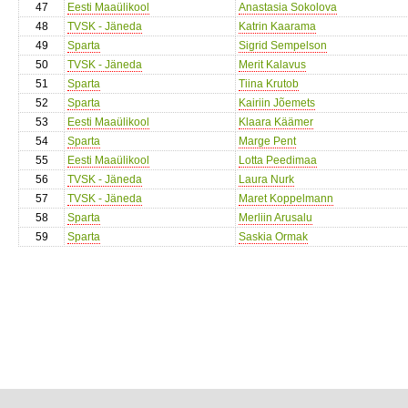
47
Eesti Maaülikool
Anastasia Sokolova
48
TVSK - Jäneda
Katrin Kaarama
49
Sparta
Sigrid Sempelson
50
TVSK - Jäneda
Merit Kalavus
51
Sparta
Tiina Krutob
52
Sparta
Kairiin Jõemets
53
Eesti Maaülikool
Klaara Käämer
54
Sparta
Marge Pent
55
Eesti Maaülikool
Lotta Peedimaa
56
TVSK - Jäneda
Laura Nurk
57
TVSK - Jäneda
Maret Koppelmann
58
Sparta
Merliin Arusalu
59
Sparta
Saskia Ormak