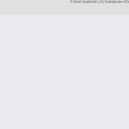
© Eesti Saalihoki Liit | Kadaka tee 42a