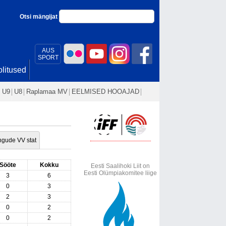
Otsi mängijat
AUS
SPORT
litused
U9
U8
Raplamaa MV
EELMISED HOOAJAD
gude VV stat
Sööte
Kokku
Eesti Saalihoki Liit on
Eesti Olümpiakomitee liige
3
6
0
3
2
3
0
2
0
2