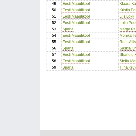
49
Eesti Maaülikool
Klaara K
50
Eesti Maaülikool
Kristin P
51
Eesti Maaülikool
Liis Lokk
52
Eesti Maaülikool
Lotta Pe
53
Sparta
Marge Pe
54
Eesti Maaülikool
Monika T
55
Eesti Maaülikool
Roos Alii
56
Sparta
Saskia O
57
Eesti Maaülikool
Sharlote 
58
Eesti Maaülikool
Stella-Ma
59
Sparta
Tiina Kru