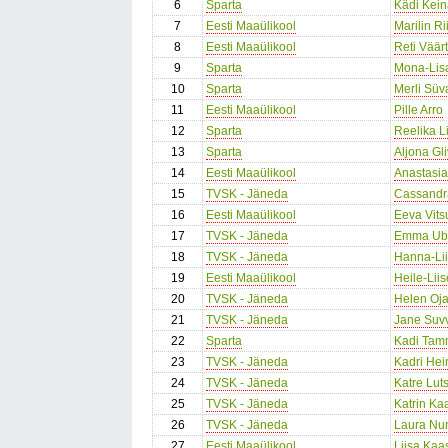
6
Sparta
Kädi Kein
7
Eesti Maaülikool
Marilin Ri
8
Eesti Maaülikool
Reti Väärt
9
Sparta
Mona-Lisa
10
Sparta
Merli Süv
11
Eesti Maaülikool
Pille Arro
12
Sparta
Reelika Li
13
Sparta
Aljona Gl
14
Eesti Maaülikool
Anastasia
15
TVSK - Jäneda
Cassandr
16
Eesti Maaülikool
Eeva Vits
17
TVSK - Jäneda
Emma Uba
18
TVSK - Jäneda
Hanna-Li
19
Eesti Maaülikool
Heile-Lii
20
TVSK - Jäneda
Helen Oja
21
TVSK - Jäneda
Jane Suvv
22
Sparta
Kadi Tam
23
TVSK - Jäneda
Kadri Hei
24
TVSK - Jäneda
Katre Lut
25
TVSK - Jäneda
Katrin K
26
TVSK - Jäneda
Laura Nu
27
Eesti Maaülikool
Liisa Kaa