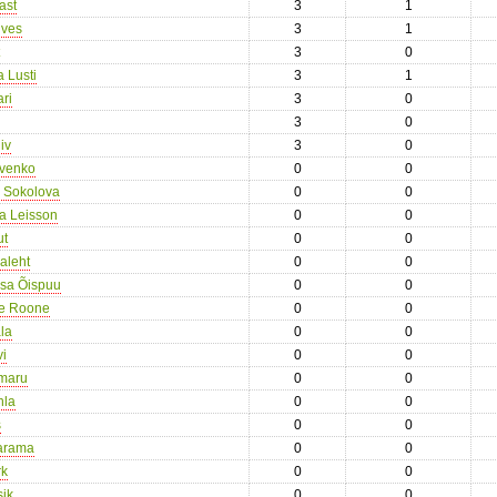
ast
3
1
ives
3
1
3
0
 Lusti
3
1
ari
3
0
3
0
iv
3
0
ivenko
0
0
 Sokolova
0
0
a Leisson
0
0
ut
0
0
leht
0
0
isa Õispuu
0
0
se Roone
0
0
la
0
0
i
0
0
maru
0
0
nla
0
0
s
0
0
aarama
0
0
rk
0
0
sik
0
0