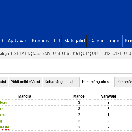
ad
Ajakavad
Koondis
Liit
Materjalid
Galerii
Lingid
Koo
aliiga
EST-LAT N
Naiste MV
U18
U16
U16T
U14
U14T
U12
U12T
U10
 stat
Põhiturniiri VV stat
Kohamängude tabel
Kohamängude stat
Kohamän
Mängija
Mänge
Väravaid
kberg
3
3
nik
3
3
htmets
3
1
og
3
2
areste
3
2