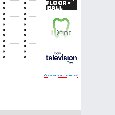
0
0
0
0
0
0
0
0
0
0
0
0
0
0
0
0
0
0
0
0
0
0
Vaata koostööpartnereid