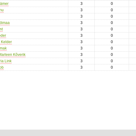
äämer
3
0
enu
3
0
3
0
edimaa
3
0
nt
3
0
eder
3
0
s Kelder
3
0
rmak
3
0
Marleen Kõverik
3
0
ria Link
3
0
tob
3
0