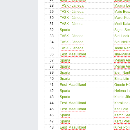
28
TVSK - Jäneda
Maarja L
29
TVSK - Jäneda
Maiu Ees
30
TVSK - Jäneda
Maret Ko
31
TVSK - Jäneda
Merit Kal
32
Sparta
Sigrid S
33
TVSK - Jäneda
Sirli Leok
34
TVSK - Jäneda
Sirli Nelli
35
TVSK - Jäneda
Teele Ra
36
Eesti Maaülikool
Iina-Mari
37
Sparta
Melani Ar
38
Sparta
Merliin Ar
39
Sparta
Eleri Nari
40
Sparta
Elina Liin
41
Eesti Maaülikool
Greete Hõ
42
Sparta
Helena Lu
43
Sparta
Kairiin J
44
Eesti Maaülikool
Karoliina
45
Eesti Maaülikool
Kati Loid
46
Sparta
Katrin Sa
47
Sparta
Kertu Poll
48
Eesti Maaülikool
Kirke Poll