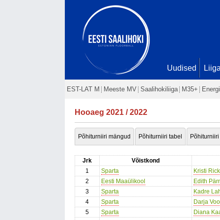
Uudised
Liig
EST-LAT M
Meeste MV
Saalihokiliiga
M35+
Energi
Hooaeg 2021 / 2022
Põhiturniiri mängud
Põhiturniiri tabel
Põhiturniiri
Jrk
Võistkond
1
Sparta
Kristi Ric
2
Eesti Maaülikool
Edith Pär
3
Sparta
Kadre La
4
Sparta
Darja Vo
5
Sparta
Diana Ka