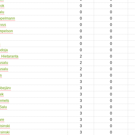
eok
0
0
alu
0
0
ppelmann
0
0
avus
0
0
empelson
0
0
0
0
s
0
0
ndoja
0
0
a Hietaranta
2
0
usalu
2
0
usalu
2
0
ts
3
0
3
0
bejärv
3
0
ik
3
0
õemets
3
0
 Salu
3
0
3
0
are
3
0
isinski
3
0
isinski
3
0