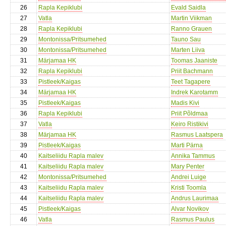
26
Rapla Kepiklubi
Evald Saidla
27
Vatla
Martin Viikman
28
Rapla Kepiklubi
Ranno Grauen
29
Montonissa/Pritsumehed
Tauno Sau
30
Montonissa/Pritsumehed
Marten Liiva
31
Märjamaa HK
Toomas Jaaniste
32
Rapla Kepiklubi
Priit Bachmann
33
Pistleek/Kaigas
Teet Tagapere
34
Märjamaa HK
Indrek Karotamm
35
Pistleek/Kaigas
Madis Kivi
36
Rapla Kepiklubi
Priit Põldmaa
37
Vatla
Keiro Ristikivi
38
Märjamaa HK
Rasmus Laatspera
39
Pistleek/Kaigas
Marti Pärna
40
Kaitseliidu Rapla malev
Annika Tammus
41
Kaitseliidu Rapla malev
Mary Penter
42
Montonissa/Pritsumehed
Andrei Luige
43
Kaitseliidu Rapla malev
Kristi Toomla
44
Kaitseliidu Rapla malev
Andrus Laurimaa
45
Pistleek/Kaigas
Alvar Novikov
46
Vatla
Rasmus Paulus