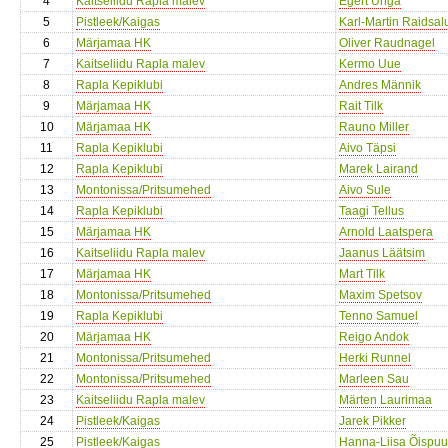
4
Kaitseliidu Rapla malev
Egert Unga
5
Pistleek/Kaigas
Karl-Martin Raidsal
6
Märjamaa HK
Oliver Raudnagel
7
Kaitseliidu Rapla malev
Kermo Uue
8
Rapla Kepiklubi
Andres Männik
9
Märjamaa HK
Rait Tilk
10
Märjamaa HK
Rauno Miller
11
Rapla Kepiklubi
Aivo Täpsi
12
Rapla Kepiklubi
Marek Lairand
13
Montonissa/Pritsumehed
Aivo Sule
14
Rapla Kepiklubi
Taagi Tellus
15
Märjamaa HK
Arnold Laatspera
16
Kaitseliidu Rapla malev
Jaanus Läätsim
17
Märjamaa HK
Mart Tilk
18
Montonissa/Pritsumehed
Maxim Spetsov
19
Rapla Kepiklubi
Tenno Samuel
20
Märjamaa HK
Reigo Andok
21
Montonissa/Pritsumehed
Herki Runnel
22
Montonissa/Pritsumehed
Marleen Sau
23
Kaitseliidu Rapla malev
Märten Laurimaa
24
Pistleek/Kaigas
Jarek Pikker
25
Pistleek/Kaigas
Hanna-Liisa Õispuu