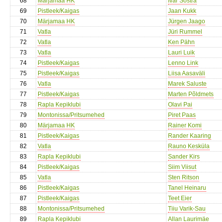
68
Märjamaa HK
Ivar Sõstra
69
Pistleek/Kaigas
Jaan Kukk
70
Märjamaa HK
Jürgen Jaago
71
Vatla
Jüri Rummel
72
Vatla
Ken Pähn
73
Vatla
Lauri Luik
74
Pistleek/Kaigas
Lenno Link
75
Pistleek/Kaigas
Liisa Aasaväli
76
Vatla
Marek Saluste
77
Pistleek/Kaigas
Marten Põldmets
78
Rapla Kepiklubi
Olavi Pai
79
Montonissa/Pritsumehed
Piret Paas
80
Märjamaa HK
Rainer Komi
81
Pistleek/Kaigas
Rander Kaaring
82
Vatla
Rauno Kesküla
83
Rapla Kepiklubi
Sander Kirs
84
Pistleek/Kaigas
Siim Viisut
85
Vatla
Sten Ritson
86
Pistleek/Kaigas
Tanel Heinaru
87
Pistleek/Kaigas
Teet Eier
88
Montonissa/Pritsumehed
Tiiu Varik-Sau
89
Rapla Kepiklubi
Allan Laurimäe