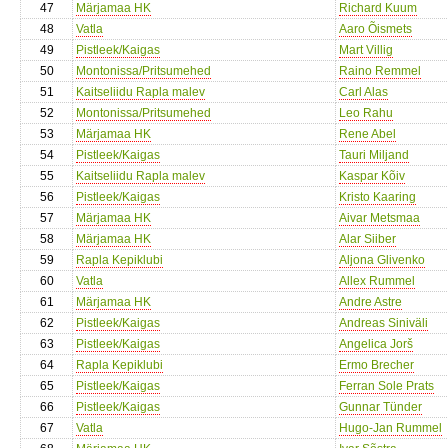
47
Märjamaa HK
Richard Kuum
48
Vatla
Aaro Õismets
49
Pistleek/Kaigas
Mart Villig
50
Montonissa/Pritsumehed
Raino Remmel
51
Kaitseliidu Rapla malev
Carl Alas
52
Montonissa/Pritsumehed
Leo Rahu
53
Märjamaa HK
Rene Abel
54
Pistleek/Kaigas
Tauri Miljand
55
Kaitseliidu Rapla malev
Kaspar Kõiv
56
Pistleek/Kaigas
Kristo Kaaring
57
Märjamaa HK
Aivar Metsmaa
58
Märjamaa HK
Alar Siiber
59
Rapla Kepiklubi
Aljona Glivenko
60
Vatla
Allex Rummel
61
Märjamaa HK
Andre Astre
62
Pistleek/Kaigas
Andreas Siniväli
63
Pistleek/Kaigas
Angelica Jorš
64
Rapla Kepiklubi
Ermo Brecher
65
Pistleek/Kaigas
Ferran Sole Prats
66
Pistleek/Kaigas
Gunnar Tünder
67
Vatla
Hugo-Jan Rummel