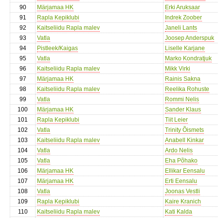
90
Märjamaa HK
Erki Aruksaar
91
Rapla Kepiklubi
Indrek Zoober
92
Kaitseliidu Rapla malev
Janeli Lants
93
Vatla
Joosep Anderspuk
94
Pistleek/Kaigas
Liselle Karjane
95
Vatla
Marko Kondratjuk
96
Kaitseliidu Rapla malev
Mikk Virki
97
Märjamaa HK
Rainis Sakna
98
Kaitseliidu Rapla malev
Reelika Rohuste
99
Vatla
Rommi Nelis
100
Märjamaa HK
Sander Klaus
101
Rapla Kepiklubi
Tiit Leier
102
Vatla
Trinity Õismets
103
Kaitseliidu Rapla malev
Anabell Kinkar
104
Vatla
Ardo Nelis
105
Vatla
Eha Põhako
106
Märjamaa HK
Ellikar Eensalu
107
Märjamaa HK
Erti Eensalu
108
Vatla
Joonas Vestli
109
Rapla Kepiklubi
Kaire Kranich
110
Kaitseliidu Rapla malev
Kati Kalda