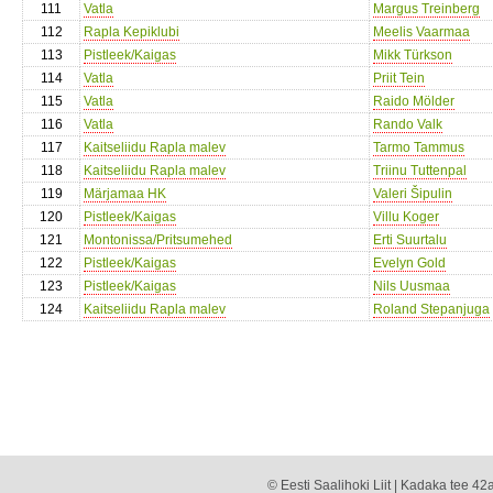
111
Vatla
Margus Treinberg
112
Rapla Kepiklubi
Meelis Vaarmaa
113
Pistleek/Kaigas
Mikk Türkson
114
Vatla
Priit Tein
115
Vatla
Raido Mölder
116
Vatla
Rando Valk
117
Kaitseliidu Rapla malev
Tarmo Tammus
118
Kaitseliidu Rapla malev
Triinu Tuttenpal
119
Märjamaa HK
Valeri Šipulin
120
Pistleek/Kaigas
Villu Koger
121
Montonissa/Pritsumehed
Erti Suurtalu
122
Pistleek/Kaigas
Evelyn Gold
123
Pistleek/Kaigas
Nils Uusmaa
124
Kaitseliidu Rapla malev
Roland Stepanjuga
© Eesti Saalihoki Liit | Kadaka tee 42a