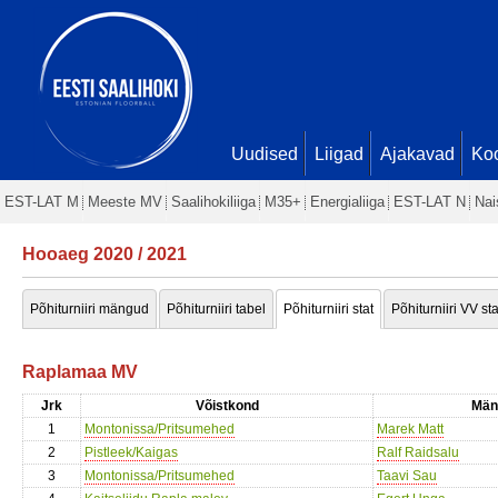
Uudised
Liigad
Ajakavad
Ko
EST-LAT M
Meeste MV
Saalihokiliiga
M35+
Energialiiga
EST-LAT N
Nai
Hooaeg 2020 / 2021
Põhiturniiri mängud
Põhiturniiri tabel
Põhiturniiri stat
Põhiturniiri VV sta
Raplamaa MV
Jrk
Võistkond
Män
1
Montonissa/Pritsumehed
Marek Matt
2
Pistleek/Kaigas
Ralf Raidsalu
3
Montonissa/Pritsumehed
Taavi Sau