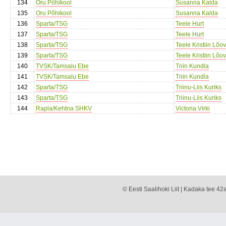
134
Oru Põhikool
Susanna Kalda
135
Oru Põhikool
Susanna Kalda
136
Sparta/TSG
Teele Hurt
137
Sparta/TSG
Teele Hurt
138
Sparta/TSG
Teele Kristiin Lõov
139
Sparta/TSG
Teele Kristiin Lõov
140
TVSK/Tamsalu Ebe
Triin Kundla
141
TVSK/Tamsalu Ebe
Triin Kundla
142
Sparta/TSG
Triinu-Liis Kuriks
143
Sparta/TSG
Triinu-Liis Kuriks
144
Rapla/Kehtna SHKV
Victoria Virki
© Eesti Saalihoki Liit | Kadaka tee 42a