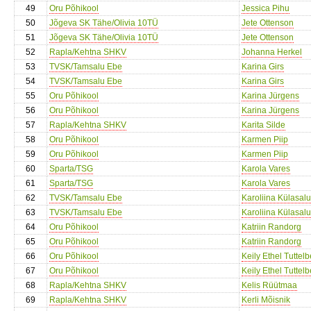
49
Oru Põhikool
Jessica Pihu
50
Jõgeva SK Tähe/Olivia 10TÜ
Jete Ottenson
51
Jõgeva SK Tähe/Olivia 10TÜ
Jete Ottenson
52
Rapla/Kehtna SHKV
Johanna Herkel
53
TVSK/Tamsalu Ebe
Karina Girs
54
TVSK/Tamsalu Ebe
Karina Girs
55
Oru Põhikool
Karina Jürgens
56
Oru Põhikool
Karina Jürgens
57
Rapla/Kehtna SHKV
Karita Silde
58
Oru Põhikool
Karmen Piip
59
Oru Põhikool
Karmen Piip
60
Sparta/TSG
Karola Vares
61
Sparta/TSG
Karola Vares
62
TVSK/Tamsalu Ebe
Karoliina Külasalu
63
TVSK/Tamsalu Ebe
Karoliina Külasalu
64
Oru Põhikool
Katriin Randorg
65
Oru Põhikool
Katriin Randorg
66
Oru Põhikool
Keily Ethel Tuttel
67
Oru Põhikool
Keily Ethel Tuttel
68
Rapla/Kehtna SHKV
Kelis Rüütmaa
69
Rapla/Kehtna SHKV
Kerli Mõisnik