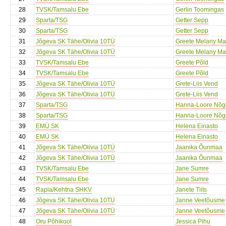
28
TVSK/Tamsalu Ebe
Gerlin Toomingas
29
Sparta/TSG
Getter Sepp
30
Sparta/TSG
Getter Sepp
31
Jõgeva SK Tähe/Olivia 10TÜ
Greete Melany Ma
32
Jõgeva SK Tähe/Olivia 10TÜ
Greete Melany Ma
33
TVSK/Tamsalu Ebe
Greete Põld
34
TVSK/Tamsalu Ebe
Greete Põld
35
Jõgeva SK Tähe/Olivia 10TÜ
Grete-Liis Vend
36
Jõgeva SK Tähe/Olivia 10TÜ
Grete-Liis Vend
37
Sparta/TSG
Hanna-Loore Nõg
38
Sparta/TSG
Hanna-Loore Nõg
39
EMÜ SK
Helena Einasto
40
EMÜ SK
Helena Einasto
41
Jõgeva SK Tähe/Olivia 10TÜ
Jaanika Õunmaa
42
Jõgeva SK Tähe/Olivia 10TÜ
Jaanika Õunmaa
43
TVSK/Tamsalu Ebe
Jane Sumre
44
TVSK/Tamsalu Ebe
Jane Sumre
45
Rapla/Kehtna SHKV
Janete Tiits
46
Jõgeva SK Tähe/Olivia 10TÜ
Janne Veetõusme
47
Jõgeva SK Tähe/Olivia 10TÜ
Janne Veetõusme
48
Oru Põhikool
Jessica Pihu