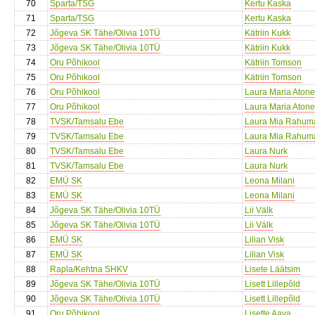
70
Sparta/TSG
Kertu Kaska
71
Sparta/TSG
Kertu Kaska
72
Jõgeva SK Tähe/Olivia 10TÜ
Kätriin Kukk
73
Jõgeva SK Tähe/Olivia 10TÜ
Kätriin Kukk
74
Oru Põhikool
Kätriin Tomson
75
Oru Põhikool
Kätriin Tomson
76
Oru Põhikool
Laura Maria Aton
77
Oru Põhikool
Laura Maria Aton
78
TVSK/Tamsalu Ebe
Laura Mia Rahum
79
TVSK/Tamsalu Ebe
Laura Mia Rahum
80
TVSK/Tamsalu Ebe
Laura Nurk
81
TVSK/Tamsalu Ebe
Laura Nurk
82
EMÜ SK
Leona Milani
83
EMÜ SK
Leona Milani
84
Jõgeva SK Tähe/Olivia 10TÜ
Lii Välk
85
Jõgeva SK Tähe/Olivia 10TÜ
Lii Välk
86
EMÜ SK
Lilian Visk
87
EMÜ SK
Lilian Visk
88
Rapla/Kehtna SHKV
Lisete Läätsim
89
Jõgeva SK Tähe/Olivia 10TÜ
Lisett Lillepõld
90
Jõgeva SK Tähe/Olivia 10TÜ
Lisett Lillepõld
91
Oru Põhikool
Lisette Aava