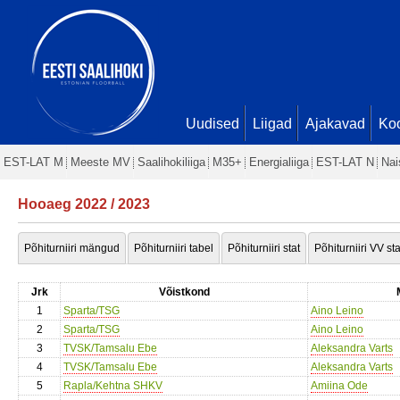
Uudised
Liigad
Ajakavad
Ko
EST-LAT M
Meeste MV
Saalihokiliiga
M35+
Energialiiga
EST-LAT N
Nai
Hooaeg 2022 / 2023
Põhiturniiri mängud
Põhiturniiri tabel
Põhiturniiri stat
Põhiturniiri VV sta
Jrk
Võistkond
1
Sparta/TSG
Aino Leino
2
Sparta/TSG
Aino Leino
3
TVSK/Tamsalu Ebe
Aleksandra Varts
4
TVSK/Tamsalu Ebe
Aleksandra Varts
5
Rapla/Kehtna SHKV
Amiina Ode