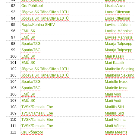
92
Oru Põhikool
Lisette Aava
93
Jõgeva SK Tähe/Olivia 10TÜ
Loore Ottenson
94
Jõgeva SK Tähe/Olivia 10TÜ
Loore Ottenson
95
Rapla/Kehtna SHKV
Loviise Läätsim
96
EMÜ SK
Loviise Männiste
97
EMÜ SK
Loviise Männiste
98
Sparta/TSG
Maarja Talpsepp
99
Sparta/TSG
Maarja Talpsepp
100
EMÜ SK
Mari Kaasik
101
EMÜ SK
Mari Kaasik
102
Jõgeva SK Tähe/Olivia 10TÜ
Maribella Saksing
103
Jõgeva SK Tähe/Olivia 10TÜ
Maribella Saksing
104
Sparta/TSG
Marielle Ivask
105
Sparta/TSG
Marielle Ivask
106
EMÜ SK
Marii Vodi
107
EMÜ SK
Marii Vodi
108
TVSK/Tamsalu Ebe
Mariliis Sild
109
TVSK/Tamsalu Ebe
Mariliis Sild
110
TVSK/Tamsalu Ebe
Marit Võhma
111
TVSK/Tamsalu Ebe
Marit Võhma
112
Oru Põhikool
Marta Meerits