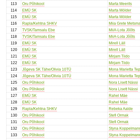
113
Oru Põhikool
Marta Meerits
114
EMÜ SK
Marta Mölder
115
EMÜ SK
Marta Mölder
116
Rapla/Kehtna SHKV
Miia Grete Metsm
117
TVSK/Tamsalu Ebe
MiiA-Lota Jõõts
118
TVSK/Tamsalu Ebe
MiiA-Lota Jõõts
119
EMÜ SK
Mirell Läll
120
EMÜ SK
Mirell Läll
121
EMÜ SK
Mirjam Tiido
122
EMÜ SK
Mirjam Tiido
123
Jõgeva SK Tähe/Olivia 10TÜ
Mona Marietta Te
124
Jõgeva SK Tähe/Olivia 10TÜ
Mona Marietta Te
125
Oru Põhikool
Nora Lisett Nässi
126
Oru Põhikool
Nora Lisett Nässi
127
EMÜ SK
Rahel Mäe
128
EMÜ SK
Rahel Mäe
129
Rapla/Kehtna SHKV
Rebeka Aalde
130
Oru Põhikool
Stefi Ormak
131
Oru Põhikool
Stefi Ormak
132
Oru Põhikool
Styna Koppelman
133
Oru Põhikool
Styna Koppelman