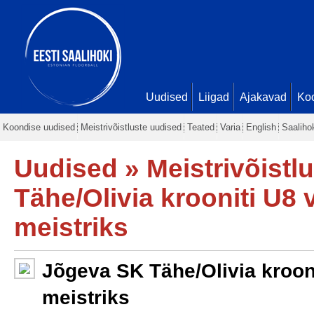
Uudised
Liigad
Ajakavad
Ko
Koondise uudised
Meistrivõistluste uudised
Teated
Varia
English
Saaliho
Uudised
»
Meistrivõistl
Tähe/Olivia krooniti U8 
meistriks
Jõgeva SK Tähe/Olivia kroon
meistriks