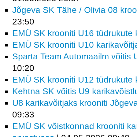
Jõgeva SK Tähe / Olivia 08 kroon
23:50
EMÜ SK krooniti U16 tüdrukute k
EMÜ SK krooniti U10 karikavõitj
Sparta Team Automaailm võitis U
10:20
EMÜ SK krooniti U12 tüdrukute k
Kehtna SK võitis U9 karikavõist
U8 karikavõitjaks krooniti Jõgev
09:33
EMÜ SK võistkonnad krooniti kar