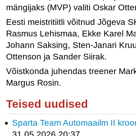
mängijaks (MVP) valiti Oskar Ott
Eesti meistritiitli võitnud Jõgev
Rasmus Lehismaa, Ekke Karel Marg
Johann Saksing, Sten-Janari Kruu
Ottenson ja Sander Siirak.
Võistkonda juhendas treener Mark
Margus Rosin.
Teised uudised
Sparta Team Automaailm II krooni
31.05.2026 20:37