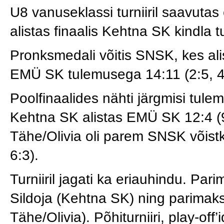
U8 vanuseklassi turniiril saavuta
alistas finaalis Kehtna SK kindla 
Pronksmedali võitis SNSK, kes al
EMÜ SK tulemusega 14:11 (2:5, 4:
Poolfinaalides nähti järgmisi tulem
Kehtna SK alistas EMÜ SK 12:4 (9
Tähe/Olivia oli parem SNSK võist
6:3).
Turniiril jagati ka eriauhindu. Par
Sildoja (Kehtna SK) ning parimaks
Tähe/Olivia). Põhiturniiri, play-off