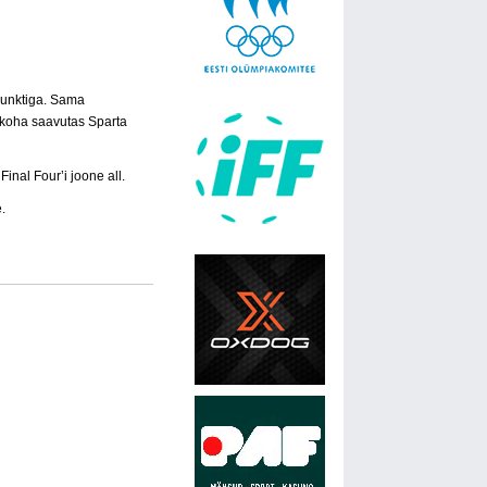
 punktiga. Sama
 koha saavutas Sparta
inal Four’i joone all.
.