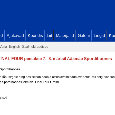
ad
Ajakavad
Koondis
Liit
Materjalid
Galerii
Lingid
Koo
Varia
English
Saalihoki uudised
FINAL FOUR peetakse 7.–8. märtsil Ääsmäe Spordihoones
 Spordihoones
dnud lõpusirgele ning ees seisab hooaja otsustavaim nädalavahetus, mil selguvad tä
Spordihoones toimuval Final Four turniiril.
listid