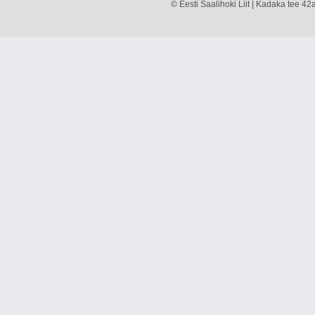
© Eesti Saalihoki Liit | Kadaka tee 42a