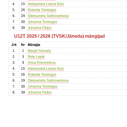
4.
15
Aleksandra Leena Keis
5.
26
Roberta Tomingas
6.
29
Oleksandra Sukhoverkova
7.
30
Johanna Tomingas
8.
39
Johanna Pääro
U12T 2025 / 2026 (TVSK/Jäneda) mängijad
Jrk
Nr
Mängija
1.
1
Margit Soosalu
2.
3
Rete Lepik
3.
9
Anna Pohorielova
4.
15
Aleksandra Leena Keis
5.
26
Roberta Tomingas
6.
29
Oleksandra Sukhoverkova
7.
30
Johanna Tomingas
8.
39
Johanna Pääro