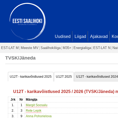
Uudised
Liigad
Ajakavad
Ko
EST-LAT M
Meeste MV
Saalihokiliiga
M35+
Energialiiga
EST-LAT N
Nai
TVSK/Jäneda
U12T - karikavõistlused 2025
U12T 2025
U12T - karikavõistlused 2024
U12T - karikavõistlused 2025 / 2026 (TVSK/Jäneda) 
Jrk
Nr
Mängija
1.
1
Margit Soosalu
2.
3
Rete Lepik
3.
9
Anna Pohorielova