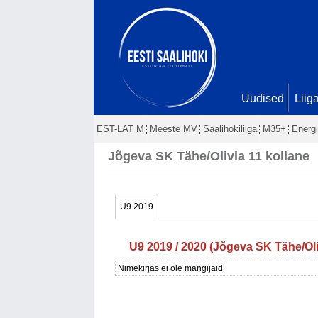
Uudised
Liig
EST-LAT M
Meeste MV
Saalihokiliiga
M35+
Energi
Jõgeva SK Tähe/Olivia 11 kollane
U9 2019
U9 2019 / 2020 (Jõgeva SK Tähe/Oli
Nimekirjas ei ole mängijaid