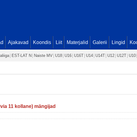
ad
Ajakavad
Koondis
Liit
Materjalid
Galerii
Lingid
Koo
aliiga
EST-LAT N
Naiste MV
U18
U16
U16T
U14
U14T
U12
U12T
U10
via 11 kollane) mängijad