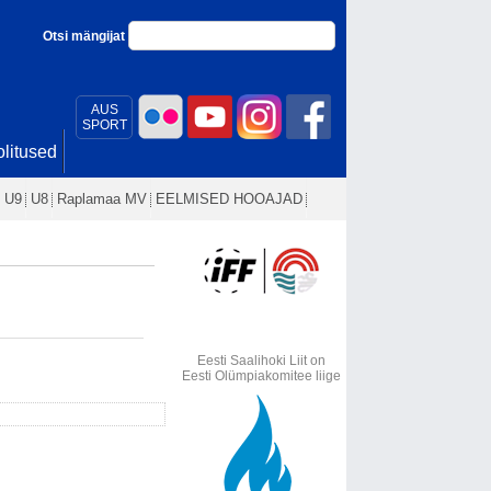
Otsi mängijat
AUS
SPORT
litused
U9
U8
Raplamaa MV
EELMISED HOOAJAD
Eesti Saalihoki Liit on
Eesti Olümpiakomitee liige