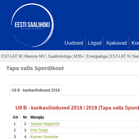
Uudised
Liigad
Ajakavad
Ko
EST-LAT M
Meeste MV
Saalihokiliiga
M35+
Energialiiga
EST-LAT N
Nai
Tapa valla Spordikool
U9 B - karikavõistlused 2018
U9 B - karikavõistlused 2018 / 2019 (Tapa valla Spor
Jrk
Nr
Mängija
1.
2
Sander Nagornõi
2.
3
Priit Tiirats
3.
4
Kalmer Sooniste