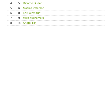
4.
5
Ricardo Duder
5.
6
Mattias Peterson
6.
8
Karl-Alex Kütt
7.
9
Mikk Kuusemets
8.
18
Andrej Iljin