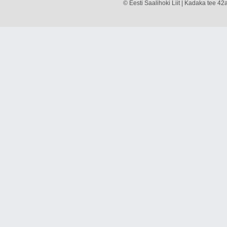
© Eesti Saalihoki Liit | Kadaka tee 42a