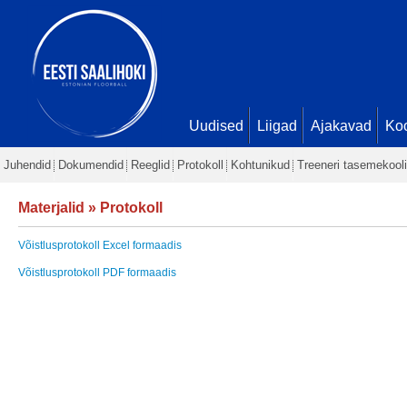
Uudised
Liigad
Ajakavad
Ko
Juhendid
Dokumendid
Reeglid
Protokoll
Kohtunikud
Treeneri tasemekooli
Materjalid
»
Protokoll
Võistlusprotokoll Excel formaadis
Võistlusprotokoll PDF formaadis