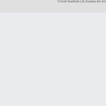
© Eesti Saalihoki Liit | Kadaka tee 42a