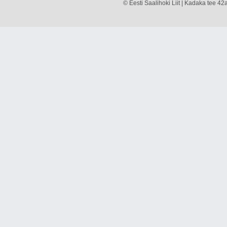
© Eesti Saalihoki Liit | Kadaka tee 42a