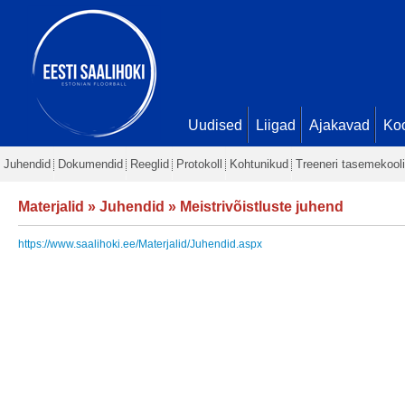
Uudised
Liigad
Ajakavad
Ko
Juhendid
Dokumendid
Reeglid
Protokoll
Kohtunikud
Treeneri tasemekooli
Materjalid
»
Juhendid
»
Meistrivõistluste juhend
https://www.saalihoki.ee/Materjalid/Juhendid.aspx