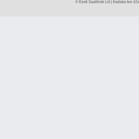
© Eesti Saalihoki Liit | Kadaka tee 42a