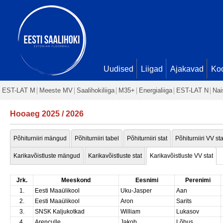
Uudised
Liigad
Ajakavad
Ko
EST-LAT M
Meeste MV
Saalihokiliiga
M35+
Energialiiga
EST-LAT N
Nai
Hooaeg 2025 / 2026
Põhiturniiri mängud
Põhiturniiri tabel
Põhiturniiri stat
Põhiturniiri VV sta
Karikavõistluste mängud
Karikavõistluste stat
Karikavõistluste VV stat
Jrk.
Meeskond
Eesnimi
Perenimi
1.
Eesti Maaülikool
Uku-Jasper
Aan
2.
Eesti Maaülikool
Aron
Sarits
3.
SNSK Kaljukotkad
William
Lukasov
4.
Arenculle
Jakob
Lõbus