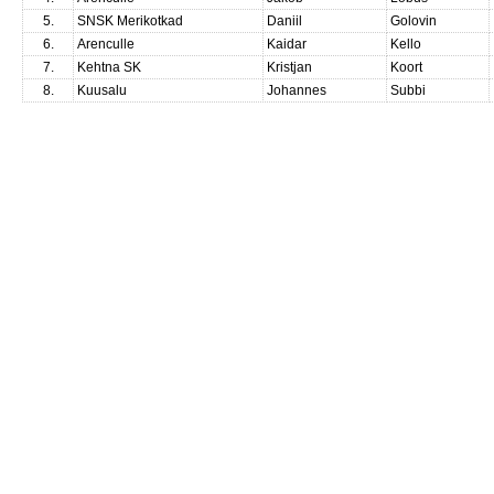
5.
SNSK Merikotkad
Daniil
Golovin
6.
Arenculle
Kaidar
Kello
7.
Kehtna SK
Kristjan
Koort
8.
Kuusalu
Johannes
Subbi