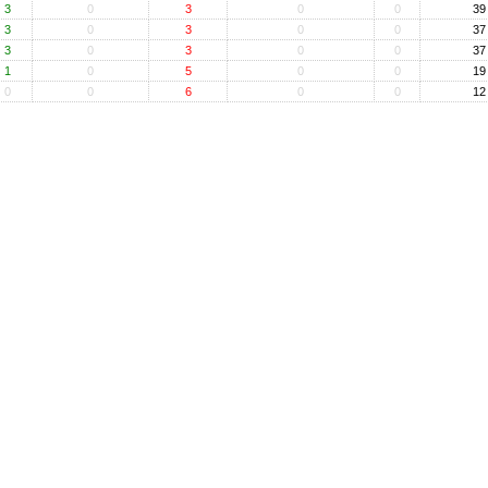
3
0
3
0
0
39
3
0
3
0
0
37
3
0
3
0
0
37
1
0
5
0
0
19
0
0
6
0
0
12