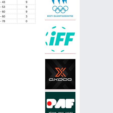
 - 43
9
 - 53
9
 - 60
9
 - 60
3
 - 78
0