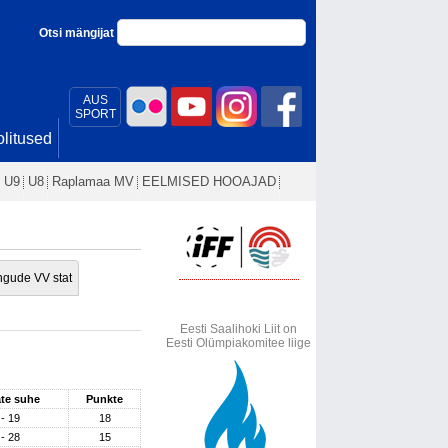
Otsi mängijat
AUS
SPORT
litused
U9
U8
Raplamaa MV
EELMISED HOOAJAD
gude VV stat
Eesti Saalihoki Liit on
Eesti Olümpiakomitee liige
ate suhe
Punkte
 - 19
18
 - 28
15