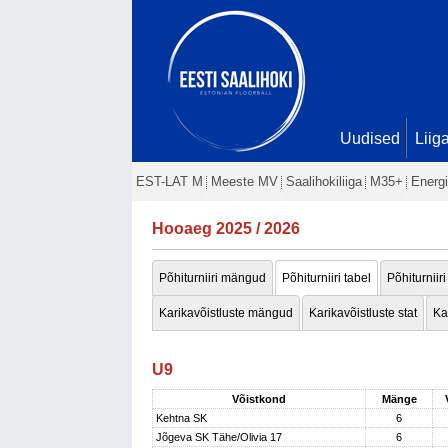
Uudised
Liig
EST-LAT M
Meeste MV
Saalihokiliiga
M35+
Energi
Hooaeg 2025 / 2026
Põhiturniiri mängud
Põhiturniiri tabel
Põhiturniiri
Karikavõistluste mängud
Karikavõistluste stat
Ka
U9
Võistkond
Mänge
Kehtna SK
6
Jõgeva SK Tähe/Olivia 17
6