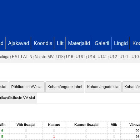
ad
Ajakavad
Koondis
Liit
Materjalid
Galerii
Lingid
Koo
aliiga
EST-LAT N
Naiste MV
U18
U16
U16T
U14
U14T
U12
U12T
U10
 stat
Põhiturniiri VV stat
Kohamängude tabel
Kohamängude stat
Kohamän
rikavõistluste VV stat
Võit
Võit lisaajal
Kaotus
Kaotus lisaajal
Viik
Värav
6
0
0
0
0
99
5
0
1
0
0
98