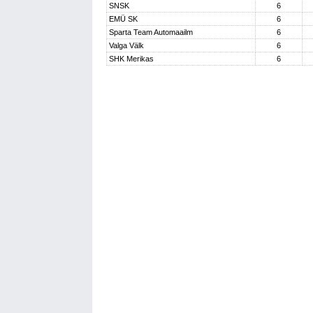
SNSK
6
EMÜ SK
6
Sparta Team Automaailm
6
Valga Välk
6
SHK Merikas
6