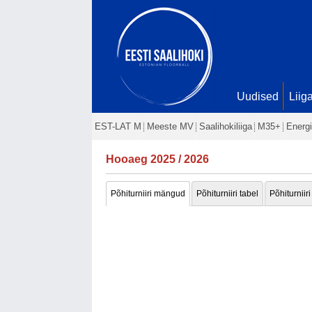
Uudised
Liig
EST-LAT M
Meeste MV
Saalihokiliiga
M35+
Energi
Hooaeg 2025 / 2026
Põhiturniiri mängud
Põhiturniiri tabel
Põhiturniiri