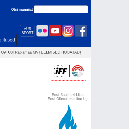
Otsi mängijat
AUS
SPORT
litused
U9
U8
Raplamaa MV
EELMISED HOOAJAD
Eesti Saalihoki Liit on
Eesti Olümpiakomitee liige