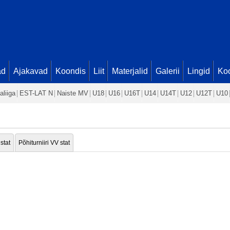
ad
Ajakavad
Koondis
Liit
Materjalid
Galerii
Lingid
Koo
aliiga
EST-LAT N
Naiste MV
U18
U16
U16T
U14
U14T
U12
U12T
U10
 stat
Põhiturniiri VV stat